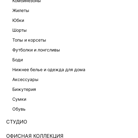
комбинезоны
жилеты
юбки
шорты
топы и корсеты
футболки и лонгсливы
боди
нижнее белье и одежда для дома
аксессуары
бижутерия
ЭКСКЛЮЗИВНО ОНЛАЙН
сумки
ТРИКОТАЖНЫЕ БРЮКИ ИЗ ХЛОПКА 5359108707-
13
обувь
1 999 ₽
5 999 ₽
-67%
СТУДИО
+99 LR
500 ₽
x 4 платежа с Подели
ОФИСНАЯ КОЛЛЕКЦИЯ
ЦВЕТ:
ЗЕЛЕНЫЙ
/
ХАКИ/ОЛИВКОВЫЙ