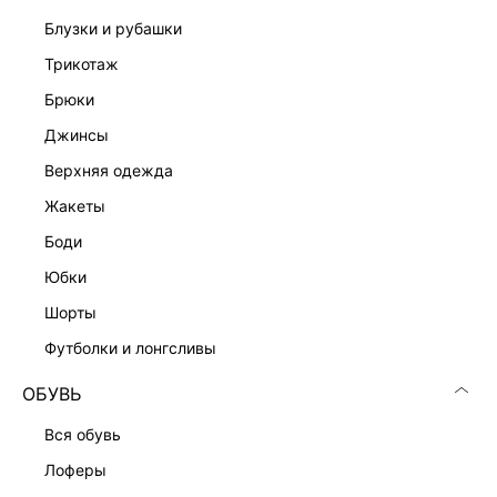
Подробные условия доставки и возврата
блузки и рубашки
трикотаж
брюки
джинсы
верхняя одежда
жакеты
Скачать
Доступно
в AppStore
в GooglePlay
боди
КАТАЛОГ
юбки
шорты
КОМПАНИЯ
футболки и лонгсливы
ОБУВЬ
КЛИЕНТАМ
вся обувь
лоферы
ЛИЧНЫЙ КАБИНЕТ