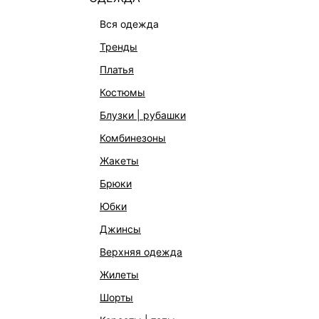
вся одежда
тренды
платья
костюмы
блузки | рубашки
комбинезоны
КАТАЛОГ
КОМПАНИЯ
жакеты
НОВИНКИ
О Melon Fa
брюки
СТУДИО
Франчайзин
юбки
ОФИСНАЯ КОЛЛЕКЦИЯ
Новости и 
джинсы
ОДЕЖДА
Магазины
верхняя одежда
ЭКСКЛЮЗИВНО ОНЛАЙН
Работа в 
жилеты
ОБУВЬ
шорты
СУМКИ