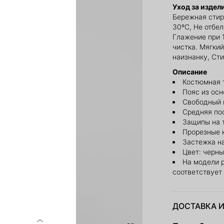
Уход за издел
Бережная стир
30ºС, Не отбе
Глажение при 
чистка. Мягки
наизнанку, Ст
Описание
Костюмная 
Пояс из осн
Свободный 
Средняя по
Защипы на 
Прорезные 
Застежка на
Цвет: черн
На модели 
соответствует
ДОСТАВКА И