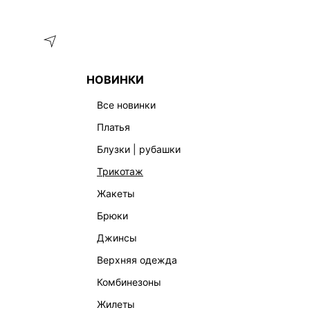
Меню
Каталог
НОВИНКИ
ГЛАВНАЯ
ОДЕЖДА
БРЮКИ
БРЮКИ BARREL LEG С ПО
все новинки
платья
блузки | рубашки
трикотаж
жакеты
брюки
джинсы
верхняя одежда
комбинезоны
жилеты