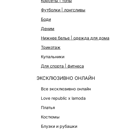
корсеты | топы
АКСЕССУАРЫ | УКРАШЕНИЯ
футболки | лонгсливы
ФИНАЛЬНАЯ РАСПРОДАЖА
боди
ПОДАРОЧНЫЕ СЕРТИФИКАТЫ
деним
BEAUTY
нижнее белье | одежда для дома
БАЛЬЗАМЫ-ТИНТЫ
трикотаж
АРОМАТЫ
купальники
ЛИМИТИРОВАННЫЕ КОЛЛЕКЦИИ
для спорта | фитнеса
КАПСУЛЬНЫЙ ГАРДЕРОБ
ЭКСКЛЮЗИВНО ОНЛАЙН
БОХО-ШИК
В ОТТЕНКАХ СЕРОГО
все эксклюзивно онлайн
LOVE REPUBLIC MAISON
love republic x lamoda
ДАЙДЖЕСТ
платья
LOVE 2.0
костюмы
блузки и рубашки