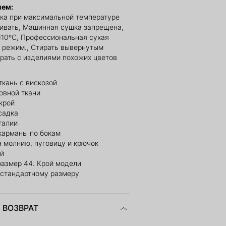
ием:
ка при максимальной температуре
ливать, Машинная сушка запрещена,
110ºС, Профессиональная сухая
й режим., Стирать вывернутым
ирать с изделиями похожих цветов
ткань с вискозой
овной ткани
крой
садка
талии
карманы по бокам
 молнию, пуговицу и крючок
ый
размер 44. Крой модели
 стандартному размеру
 ВОЗВРАТ