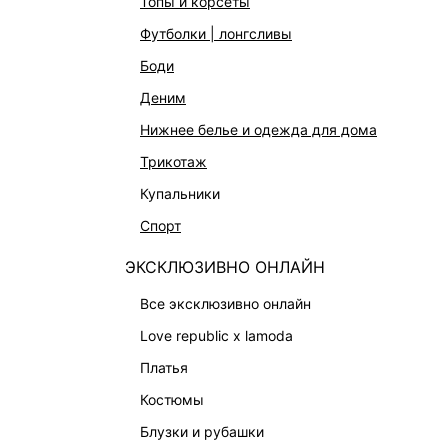
топы и корсеты
АКСЕССУАРЫ И УКРАШЕНИЯ
футболки | лонгсливы
ФИНАЛЬНАЯ РАСПРОДАЖА
боди
ПОДАРОЧНЫЕ СЕРТИФИКАТЫ
деним
BEAUTY
нижнее белье и одежда для дома
БАЛЬЗАМЫ-ТИНТЫ
трикотаж
АРОМАТЫ
купальники
ЛИМИТИРОВАННЫЕ КОЛЛЕКЦИИ
спорт
КАПСУЛЬНЫЙ ГАРДЕРОБ
ЭКСКЛЮЗИВНО ОНЛАЙН
БОХО-ШИК
В ОТТЕНКАХ СЕРОГО
все эксклюзивно онлайн
LOVE REPUBLIC MAISON
love republic x lamoda
ДАЙДЖЕСТ
платья
LOVE 2.0
костюмы
блузки и рубашки