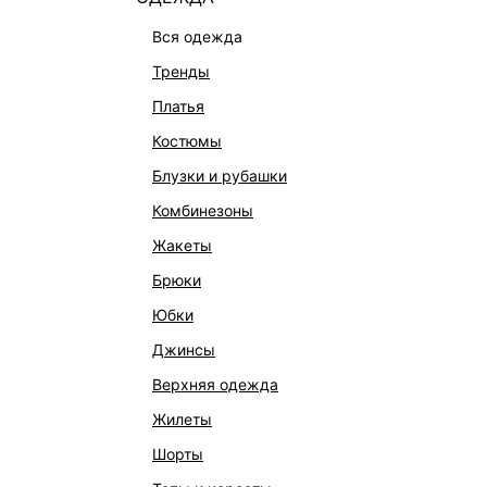
вся одежда
тренды
платья
костюмы
блузки и рубашки
комбинезоны
КАТАЛОГ
КОМПАНИЯ
жакеты
НОВИНКИ
О Melon Fa
брюки
СТУДИО
Франчайзин
юбки
ОФИСНАЯ КОЛЛЕКЦИЯ
Новости и 
джинсы
ОДЕЖДА
Магазины
верхняя одежда
ЭКСКЛЮЗИВНО ОНЛАЙН
Работа в 
жилеты
ОБУВЬ
шорты
СУМКИ