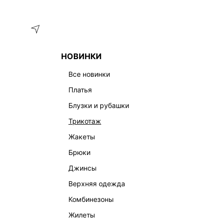
Меню
Каталог
НОВИНКИ
ГЛАВНАЯ
ОДЕЖДА
БРЮКИ
СВОБОДНЫЕ БРЮКИ ИЗ ХЛ
все новинки
платья
блузки и рубашки
трикотаж
жакеты
брюки
джинсы
верхняя одежда
комбинезоны
жилеты