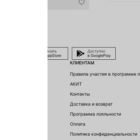
Скачать
Доступно
в AppStore
в GooglePlay
КЛИЕНТАМ
shion Group
Правила участия в программе 
г
АКИТ
акции
Контакты
Доставка и возврат
LOVE REPUBLIC
Программа лояльности
Оплата
Политика конфиденциальности