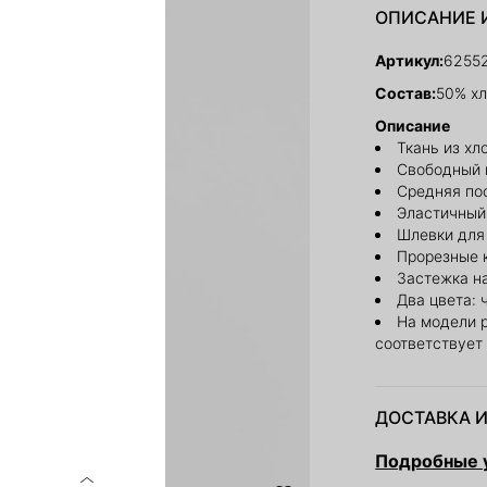
ОПИСАНИЕ 
Артикул:
6255
Состав:
50% хл
Описание
Ткань из хл
Свободный 
Средняя по
Эластичный 
Шлевки для
Прорезные 
Застежка н
Два цвета:
На модели 
соответствует
ДОСТАВКА И
Подробные у