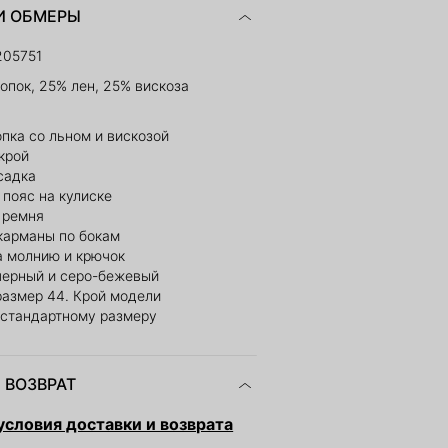
И ОБМЕРЫ
205751
опок, 25% лен, 25% вискоза
опка со льном и вискозой
крой
садка
пояс на кулиске
 ремня
карманы по бокам
а молнию и крючок
 черный и серо-бежевый
размер 44. Крой модели
 стандартному размеру
 ВОЗВРАТ
словия доставки и возврата