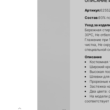
ОПИСАНИЕ 
Артикул:
6255
Состав:
93% по
Уход за издел
Бережная стир
30ºС, Не отбе
Глажение при 
чистка, Не ск
специальной с
Описание
Костюмная 
Широкий кр
Высокая по
Шлевки для
Прорезные 
Застежка на
Два цвета:
На модели 
соответствует