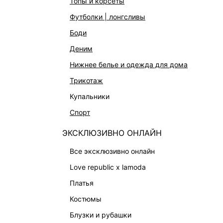
топы и корсеты
ОБУВЬ
футболки | лонгсливы
СУМКИ
боди
АКСЕССУАРЫ И УКРАШЕНИЯ
деним
ФИНАЛЬНАЯ РАСПРОДАЖА
нижнее белье и одежда для дома
ПОДАРОЧНЫЕ СЕРТИФИКАТЫ
трикотаж
BEAUTY
купальники
БАЛЬЗАМЫ-ТИНТЫ
спорт
АРОМАТЫ
ЭКСКЛЮЗИВНО ОНЛАЙН
ЛИМИТИРОВАННЫЕ КОЛЛЕКЦИИ
все эксклюзивно онлайн
КАПСУЛЬНЫЙ ГАРДЕРОБ
love republic x lamoda
БОХО-ШИК
платья
В ОТТЕНКАХ СЕРОГО
костюмы
LOVE REPUBLIC MAISON
блузки и рубашки
ДАЙДЖЕСТ