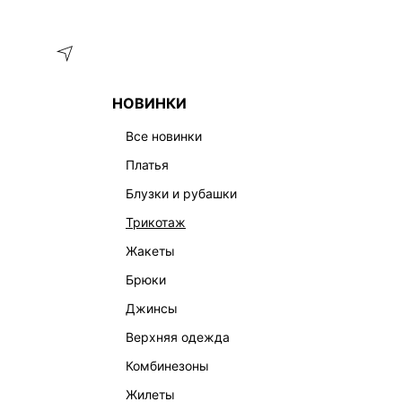
Меню
Каталог
НОВИНКИ
ГЛАВНАЯ
ОДЕЖДА
БРЮКИ
БРЮКИ-ПАЛАЦЦО СО ЛЬН
все новинки
платья
блузки и рубашки
трикотаж
жакеты
брюки
джинсы
верхняя одежда
комбинезоны
жилеты