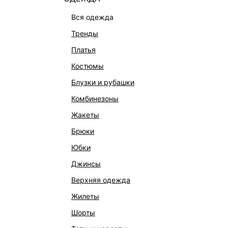
вся одежда
тренды
платья
костюмы
блузки и рубашки
комбинезоны
жакеты
брюки
КАТАЛОГ
КОМПАНИЯ
юбки
НОВИНКИ
О Melon Fa
джинсы
СТУДИО
Франчайзин
верхняя одежда
ОФИСНАЯ КОЛЛЕКЦИЯ
Новости и 
жилеты
ОДЕЖДА
Магазины
шорты
ЭКСКЛЮЗИВНО ОНЛАЙН
Работа в 