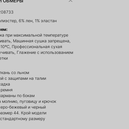
И ОБМЕРЫ
208733
лиэстер, 6% лен, 1% эластан
ием:
ка при максимальной температуре
ливать, Машинная сушка запрещена,
110ºС, Профессиональная сухая
ручивать, Глажение с использованием
етки
ткань со льном
ой с защипами на талии
садка
 ремня
карманы по бокам
 молнию, пуговицу и крючок
 серо-бежевый и черный
размер 44. Крой модели
 стандартному размеру