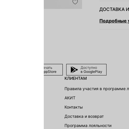
ДОСТАВКА И
Подробные у
Скачать
Доступно
в AppStore
в GooglePlay
КЛИЕНТАМ
shion Group
Правила участия в программе 
г
АКИТ
акции
Контакты
Доставка и возврат
LOVE REPUBLIC
Программа лояльности