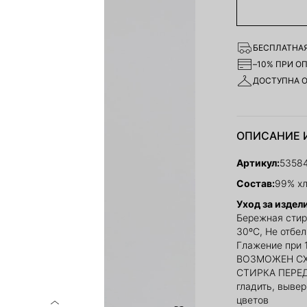
БЕСПЛАТНАЯ
–10% ПРИ О
ДОСТУПНА 
ОПИСАНИЕ 
Артикул:
5358
Состав:
99% хл
Уход за издел
Бережная стир
30ºС, Не отбе
Глажение при 
ВОЗМОЖЕН СХ
СТИРКА ПЕРЕД
гладить, выве
цветов