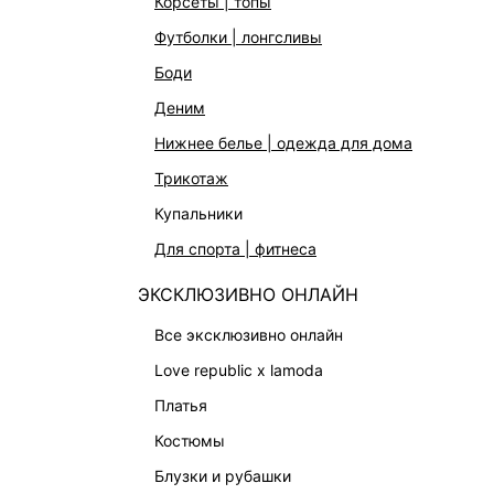
корсеты | топы
футболки | лонгсливы
боди
деним
КАТАЛОГ
КОМПАНИЯ
нижнее белье | одежда для дома
НОВИНКИ
О Melon Fa
трикотаж
СТУДИО
Франчайзин
купальники
ОФИСНАЯ КОЛЛЕКЦИЯ
Новости и 
для спорта | фитнеса
ОДЕЖДА
Магазины
ЭКСКЛЮЗИВНО ОНЛАЙН
Работа в 
ЭКСКЛЮЗИВНО ОНЛАЙН
ОБУВЬ
все эксклюзивно онлайн
СУМКИ
love republic x lamoda
АКСЕССУАРЫ | УКРАШЕНИЯ
платья
ФИНАЛЬНАЯ РАСПРОДАЖА
костюмы
ПОДАРОЧНЫЕ СЕРТИФИКАТЫ
блузки и рубашки