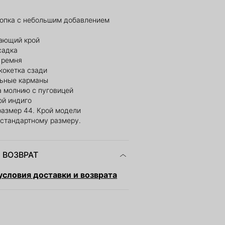
лопка с небольшим добавлением
ающий крой
садка
 ремня
кокетка сзади
ьные карманы
а молнию с пуговицей
ой индиго
размер 44. Крой модели
 стандартному размеру.
 ВОЗВРАТ
словия доставки и возврата