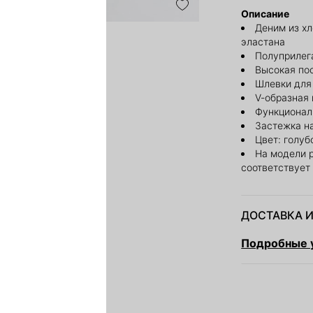
Описание
Деним из х
эластана
Полуприлег
Высокая по
Шлевки для
V-образная 
Функционал
Застежка н
Цвет: голуб
На модели 
соответствует
ДОСТАВКА И
Подробные у