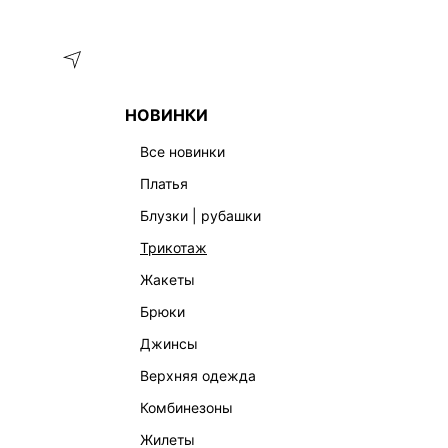
Меню
Каталог
НОВИНКИ
ГЛАВНАЯ
ОДЕЖДА
ДЖИНСЫ
ДЖИНСЫ MOM С ВЫСОК
все новинки
платья
блузки | рубашки
трикотаж
жакеты
брюки
джинсы
верхняя одежда
комбинезоны
жилеты