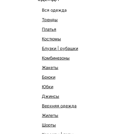
вся одежда
тренды
платья
костюмы
блузки | рубашки
комбинезоны
жакеты
брюки
юбки
джинсы
верхняя одежда
жилеты
шорты