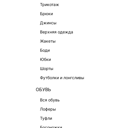
BEAUTY
трикотаж
БАЛЬЗАМЫ-ТИНТЫ
брюки
АРОМАТЫ
джинсы
ЛИМИТИРОВАННЫЕ КОЛЛЕКЦИИ
верхняя одежда
КАПСУЛЬНЫЙ ГАРДЕРОБ
жакеты
БОХО-ШИК
боди
В ОТТЕНКАХ СЕРОГО
юбки
LOVE REPUBLIC MAISON
шорты
ДАЙДЖЕСТ
футболки и лонгсливы
LOVE 2.0
ОБУВЬ
вся обувь
лоферы
туфли
босоножки