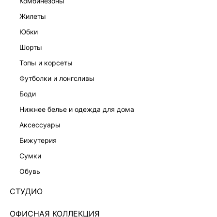
комбинезоны
жилеты
юбки
шорты
топы и корсеты
футболки и лонгсливы
боди
нижнее белье и одежда для дома
аксессуары
бижутерия
ШИРОКИЕ ДЖИНСЫ 5358409706-102
сумки
Нет в наличии
+79 LR
обувь
ЦВЕТ:
СИНИЙ
/
ГОЛУБОЙ ИНДИГО
СТУДИО
РАЗМЕР
ОФИСНАЯ КОЛЛЕКЦИЯ