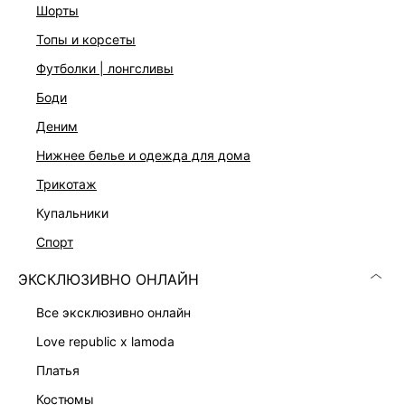
шорты
топы и корсеты
ДОСТАВКА И ВОЗВРАТ
футболки | лонгсливы
Подробные условия доставки и возврата
боди
деним
нижнее белье и одежда для дома
трикотаж
купальники
спорт
Скачать
Доступно
в AppStore
в GooglePlay
ЭКСКЛЮЗИВНО ОНЛАЙН
КАТАЛОГ
все эксклюзивно онлайн
love republic x lamoda
КОМПАНИЯ
платья
костюмы