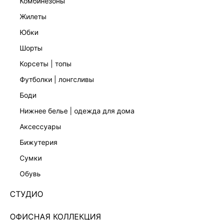
комбинезоны
жилеты
юбки
шорты
корсеты | топы
футболки | лонгсливы
боди
нижнее белье | одежда для дома
аксессуары
бижутерия
ПРЯМЫЕ ДЖИНСЫ 5451407704-104
сумки
5 999 ₽
обувь
+299 LR
1,500 ₽
x 4 платежа с Подели
СТУДИО
ЦВЕТ:
СИНИЙ
/
ТЕМНЫЙ ИНДИГО
ОФИСНАЯ КОЛЛЕКЦИЯ