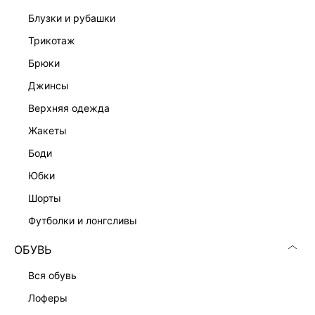
блузки и рубашки
трикотаж
брюки
джинсы
Скачать
Доступно
верхняя одежда
в AppStore
в GooglePlay
жакеты
КАТАЛОГ
боди
юбки
КОМПАНИЯ
шорты
футболки и лонгсливы
КЛИЕНТАМ
ОБУВЬ
ЛИЧНЫЙ КАБИНЕТ
вся обувь
лоферы