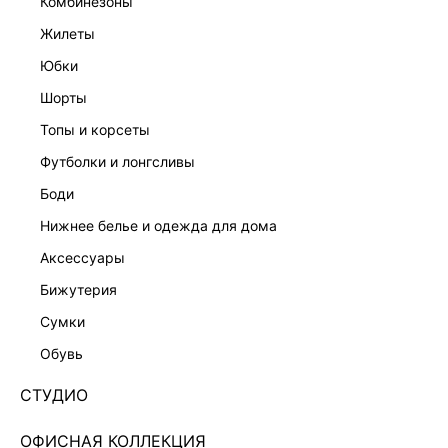
комбинезоны
жилеты
юбки
шорты
топы и корсеты
футболки и лонгсливы
боди
нижнее белье и одежда для дома
аксессуары
бижутерия
ЭКСКЛЮЗИВНО ОНЛАЙН
сумки
ПРЯМЫЕ ДЖИНСЫ 5451425705-102
обувь
Нет в наличии
+149 LR
СТУДИО
ЦВЕТ:
СИНИЙ
/
ГОЛУБОЙ ИНДИГО
ОФИСНАЯ КОЛЛЕКЦИЯ
РАЗМЕР