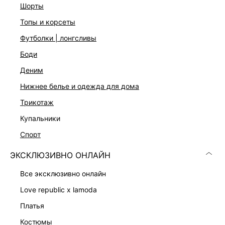
шорты
Застежка на молнию и пуговицу
Цвет: голубой индиго
топы и корсеты
На модели размер 44. Крой модели соответствует
футболки | лонгсливы
стандартному размеру
боди
деним
ДОСТАВКА И ВОЗВРАТ
нижнее белье и одежда для дома
Подробные условия доставки и возврата
трикотаж
купальники
спорт
ЭКСКЛЮЗИВНО ОНЛАЙН
все эксклюзивно онлайн
Скачать
Доступно
love republic x lamoda
в AppStore
в GooglePlay
платья
КАТАЛОГ
костюмы