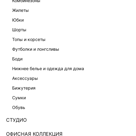
комбинезоны
жилеты
юбки
шорты
топы и корсеты
футболки и лонгсливы
боди
нижнее белье и одежда для дома
аксессуары
бижутерия
ЭКСКЛЮЗИВНО ОНЛАЙН
сумки
ПРЯМЫЕ ДЖИНСЫ 6151417709-104
обувь
Нет в наличии
+99 LR
СТУДИО
ЦВЕТ:
СИНИЙ
/
ТЕМНЫЙ ИНДИГО
ОФИСНАЯ КОЛЛЕКЦИЯ
РАЗМЕР