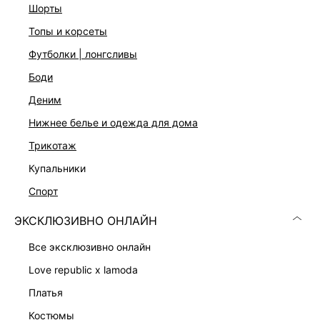
шорты
Функциональные карманы
Застежка на молнию с пуговицей
топы и корсеты
Цвет: темный индиго
футболки | лонгсливы
На модели размер 44. Крой модели соответствует
стандартному размеру
боди
деним
ДОСТАВКА И ВОЗВРАТ
нижнее белье и одежда для дома
трикотаж
Подробные условия доставки и возврата
купальники
спорт
ЭКСКЛЮЗИВНО ОНЛАЙН
все эксклюзивно онлайн
love republic x lamoda
Скачать
Доступно
в AppStore
в GooglePlay
платья
костюмы
КАТАЛОГ