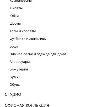
комбинезоны
жилеты
юбки
шорты
топы и корсеты
футболки и лонгсливы
боди
нижнее белье и одежда для дома
аксессуары
бижутерия
ДЖИНСЫ RELAXED FIT СО СРЕДНЕЙ ПОСАДКОЙ
сумки
6151412708-102
обувь
Нет в наличии
+89 LR
СТУДИО
ЦВЕТ:
СИНИЙ
/
ГОЛУБОЙ ИНДИГО
ОФИСНАЯ КОЛЛЕКЦИЯ