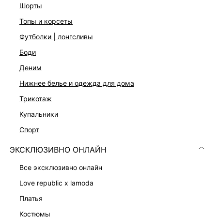
Шлевки для ремня
шорты
Функциональные карманы
топы и корсеты
Застежка на молнию с пуговицей
Цвет: голубой индиго
футболки | лонгсливы
На модели размер 44. Крой модели соответствует
боди
стандартному размеру
деним
нижнее белье и одежда для дома
ДОСТАВКА И ВОЗВРАТ
трикотаж
Подробные условия доставки и возврата
купальники
спорт
ЭКСКЛЮЗИВНО ОНЛАЙН
все эксклюзивно онлайн
love republic x lamoda
Скачать
Доступно
платья
в AppStore
в GooglePlay
костюмы