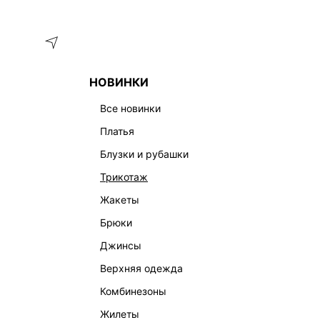
Меню
Каталог
НОВИНКИ
ГЛАВНАЯ
ОДЕЖДА
ДЖИНСЫ
ДЖИНСЫ RELAXED FIT 
все новинки
платья
блузки и рубашки
трикотаж
жакеты
брюки
джинсы
верхняя одежда
комбинезоны
жилеты