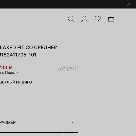
AXED FIT СО СРЕДНЕЙ
152411705-101
799 ₽
+89 LR
а с Подели
ВЕТЛЫЙ ИНДИГО
РАЗМЕР