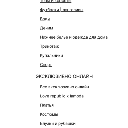
топы и корсеты
футболки | лонгсливы
боди
деним
КАТАЛОГ
КОМПАНИЯ
нижнее белье и одежда для дома
НОВИНКИ
О Melon Fa
трикотаж
СТУДИО
Франчайзин
купальники
ОФИСНАЯ КОЛЛЕКЦИЯ
Новости и 
спорт
ОДЕЖДА
Магазины
ЭКСКЛЮЗИВНО ОНЛАЙН
Работа в 
ЭКСКЛЮЗИВНО ОНЛАЙН
ОБУВЬ
все эксклюзивно онлайн
СУМКИ
love republic x lamoda
АКСЕССУАРЫ И УКРАШЕНИЯ
платья
ФИНАЛЬНАЯ РАСПРОДАЖА
костюмы
ПОДАРОЧНЫЕ СЕРТИФИКАТЫ
блузки и рубашки