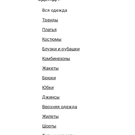
вся одежда
тренды
платья
костюмы
блузки и рубашки
комбинезоны
жакеты
брюки
юбки
джинсы
верхняя одежда
жилеты
шорты