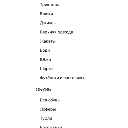
BEAUTY
трикотаж
БАЛЬЗАМЫ-ТИНТЫ
брюки
АРОМАТЫ
джинсы
ЛИМИТИРОВАННЫЕ КОЛЛЕКЦИИ
верхняя одежда
КАПСУЛЬНЫЙ ГАРДЕРОБ
жакеты
БОХО-ШИК
боди
В ОТТЕНКАХ СЕРОГО
юбки
LOVE REPUBLIC MAISON
шорты
ДАЙДЖЕСТ
футболки и лонгсливы
LOVE 2.0
ОБУВЬ
вся обувь
лоферы
туфли
босоножки