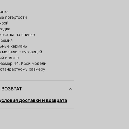
лопка
ые потертости
крой
садка
кокетка на спинке
 ремня
ьные карманы
а молнию с пуговицей
ый индиго
размер 44. Крой модели
 стандартному размеру
 ВОЗВРАТ
словия доставки и возврата