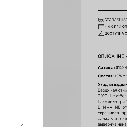
БЕСПЛАТНАЯ
–10% ПРИ О
ДОСТУПНА 
ОПИСАНИЕ 
Артикул:
61524
Состав:
90% хл
Уход за издел
Бережная стир
30ºС, Не отбе
Глажение при 
ВНИМАНИЕ! эт
окрашивать др
одежды и повер
вывернув наиз