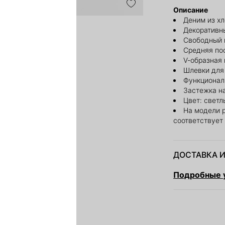
Описание
Деним из х
Декоративн
Свободный 
Средняя по
V-образная 
Шлевки для
Функционал
Застежка н
Цвет: светл
На модели 
соответствует
ДОСТАВКА И
Подробные у