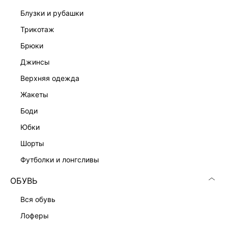
ДОСТАВКА И ВОЗВРАТ
блузки и рубашки
трикотаж
Подробные условия доставки и возврата
брюки
джинсы
верхняя одежда
жакеты
боди
Скачать
Доступно
юбки
в AppStore
в GooglePlay
шорты
КАТАЛОГ
футболки и лонгсливы
ОБУВЬ
КОМПАНИЯ
вся обувь
лоферы
КЛИЕНТАМ