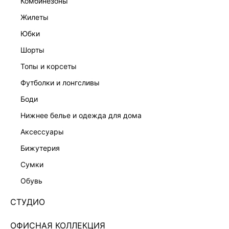
комбинезоны
жилеты
юбки
шорты
топы и корсеты
футболки и лонгсливы
боди
нижнее белье и одежда для дома
аксессуары
бижутерия
ЭКСКЛЮЗИВНО ОНЛАЙН
сумки
ДЖИНСЫ BAGGY FIT СО СРЕДНЕЙ ПОСАДКОЙ
6153433710-107
обувь
2 999 ₽
6 599 ₽
-55%
СТУДИО
+149 LR
750 ₽
x 4 платежа с Подели
ОФИСНАЯ КОЛЛЕКЦИЯ
ЦВЕТ:
СВЕТЛО-СЕРЫЙ
/
СВЕТЛО-СЕРЫЙ