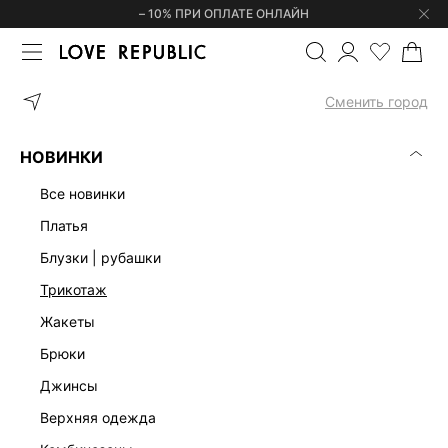
– 10% ПРИ ОПЛАТЕ ОНЛАЙН
ГЛАВНАЯ
ОДЕЖДА
ДЖИНСЫ
ДЖИНСЫ MOM FIT С ВЫСОКОЙ
Сменить город
НОВИНКИ
все новинки
платья
блузки | рубашки
трикотаж
жакеты
брюки
джинсы
верхняя одежда