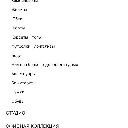
комбинезоны
жилеты
юбки
шорты
корсеты | топы
футболки | лонгсливы
боди
нижнее белье | одежда для дома
аксессуары
бижутерия
ДЖИНСЫ MOM FIT С ВЫСОКОЙ ПОСАДКОЙ
сумки
6153404708-107
обувь
1 799 ₽
5 999 ₽
-70%
+89 LR
СТУДИО
450 ₽
x 4 платежа с Подели
ЦВЕТ:
СВЕТЛО-СЕРЫЙ
/
СВЕТЛО-СЕРЫЙ
ОФИСНАЯ КОЛЛЕКЦИЯ