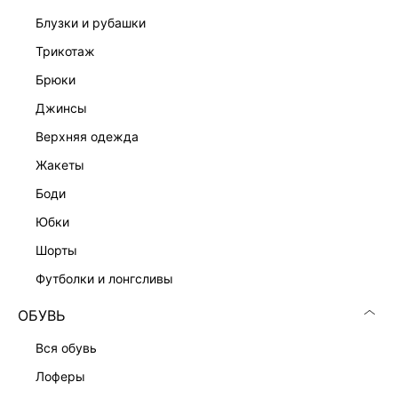
ДОСТАВКА И ВОЗВРАТ
блузки и рубашки
Подробные условия доставки и возврата
трикотаж
брюки
джинсы
верхняя одежда
жакеты
боди
Скачать
Доступно
в AppStore
в GooglePlay
юбки
шорты
КАТАЛОГ
футболки и лонгсливы
КОМПАНИЯ
ОБУВЬ
вся обувь
КЛИЕНТАМ
лоферы