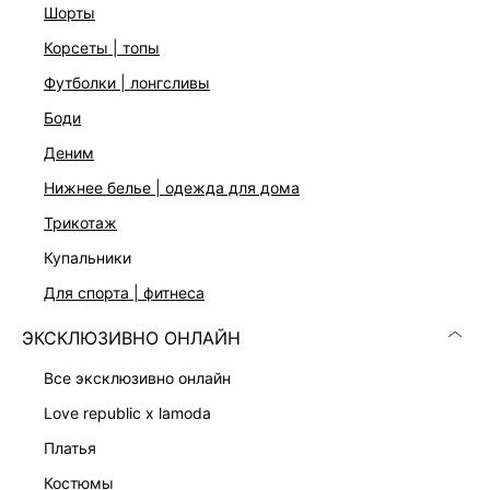
Застежка на молнию с пуговицей
шорты
Цвет: индиго
корсеты | топы
На модели размер 44. Крой модели соответствует
стандартному размеру
футболки | лонгсливы
боди
ДОСТАВКА И ВОЗВРАТ
деним
нижнее белье | одежда для дома
Подробные условия доставки и возврата
трикотаж
купальники
для спорта | фитнеса
ЭКСКЛЮЗИВНО ОНЛАЙН
все эксклюзивно онлайн
Скачать
Доступно
в AppStore
в GooglePlay
love republic x lamoda
платья
КАТАЛОГ
костюмы