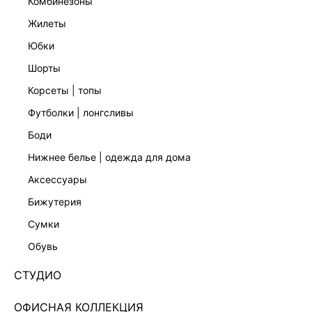
комбинезоны
жилеты
юбки
шорты
корсеты | топы
футболки | лонгсливы
боди
нижнее белье | одежда для дома
аксессуары
бижутерия
ПРЯМЫЕ ДЖИНСЫ С ВЫСОКОЙ ПОСАДКОЙ
сумки
6254402701-103
обувь
Нет в наличии
+79 LR
СТУДИО
ЦВЕТ:
СИНИЙ
/
ИНДИГО
ОФИСНАЯ КОЛЛЕКЦИЯ