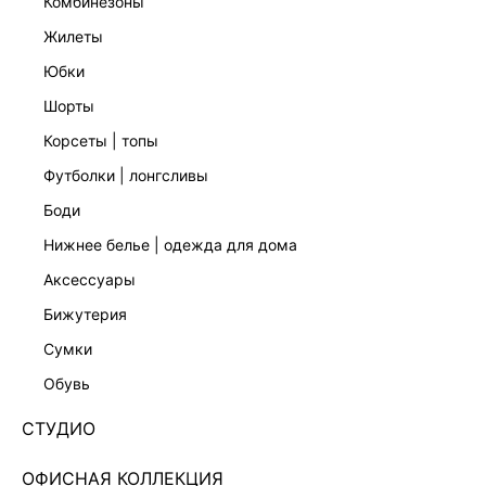
комбинезоны
жилеты
юбки
шорты
корсеты | топы
футболки | лонгсливы
боди
нижнее белье | одежда для дома
аксессуары
бижутерия
НОВИНКА
сумки
ПРЯМЫЕ ДЖИНСЫ С ВЫСОКОЙ ПОСАДКОЙ
6255460730-103
обувь
3 599 ₽
7 599 ₽
-53%
СТУДИО
+179 LR
900 ₽
x 4 платежа с Подели
ОФИСНАЯ КОЛЛЕКЦИЯ
ЦВЕТ:
СИНИЙ
/
ИНДИГО