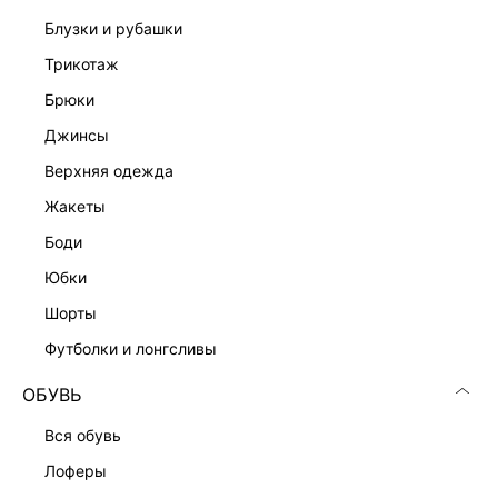
ДОСТАВКА И ВОЗВРАТ
блузки и рубашки
Подробные условия доставки и возврата
трикотаж
брюки
джинсы
верхняя одежда
жакеты
боди
Скачать
Доступно
в AppStore
в GooglePlay
юбки
шорты
КАТАЛОГ
футболки и лонгсливы
КОМПАНИЯ
ОБУВЬ
вся обувь
КЛИЕНТАМ
лоферы