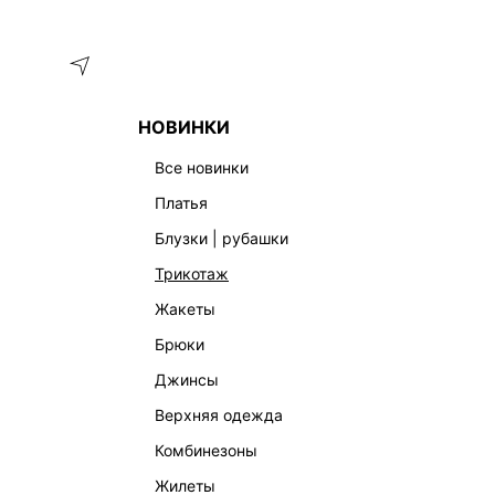
Меню
Каталог
НОВИНКИ
ГЛАВНАЯ
ОДЕЖДА
ДЖИНСЫ
ПРЯМЫЕ ДЖИНСЫ С ВЫ
все новинки
платья
блузки | рубашки
трикотаж
жакеты
брюки
джинсы
верхняя одежда
комбинезоны
жилеты