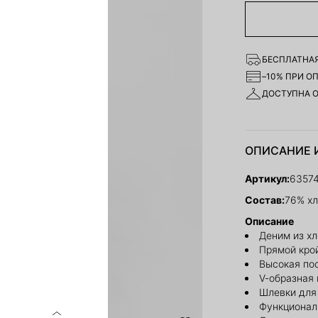
БЕСПЛАТНАЯ
–10% ПРИ О
ДОСТУПНА 
ОПИСАНИЕ 
Артикул:
6357
Состав:
76% хл
Описание
Деним из хл
Прямой кро
Высокая по
V-образная 
Шлевки для
Функционал