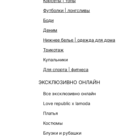
корсеты | топы
СТУДИО
Франчайзин
футболки | лонгсливы
ОФИСНАЯ КОЛЛЕКЦИЯ
Новости и 
боди
ОДЕЖДА
Магазины
деним
ЭКСКЛЮЗИВНО ОНЛАЙН
Работа в 
нижнее белье | одежда для дома
ОБУВЬ
трикотаж
СУМКИ
купальники
АКСЕССУАРЫ | УКРАШЕНИЯ
для спорта | фитнеса
ФИНАЛЬНАЯ РАСПРОДАЖА
ЭКСКЛЮЗИВНО ОНЛАЙН
ПОДАРОЧНЫЕ СЕРТИФИКАТЫ
BEAUTY
все эксклюзивно онлайн
БАЛЬЗАМЫ-ТИНТЫ
love republic x lamoda
АРОМАТЫ
платья
ЛИМИТИРОВАННЫЕ КОЛЛЕКЦИИ
костюмы
КАПСУЛЬНЫЙ ГАРДЕРОБ
блузки и рубашки