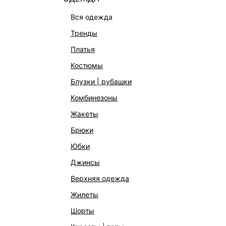
вся одежда
тренды
платья
костюмы
блузки | рубашки
комбинезоны
жакеты
брюки
юбки
джинсы
верхняя одежда
жилеты
КАТАЛОГ
КОМПАНИЯ
шорты
НОВИНКИ
О Melon Fa