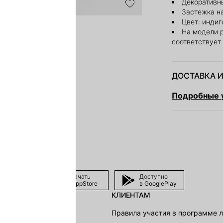
Декоративн
Застежка н
Цвет: индиг
На модели 
соответствует
ДОСТАВКА И
Подробные у
Скачать
Доступно
в AppStore
в GooglePlay
КЛИЕНТАМ
shion Group
Правила участия в программе 