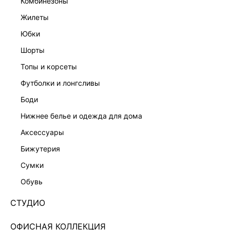
комбинезоны
жилеты
юбки
шорты
топы и корсеты
футболки и лонгсливы
боди
нижнее белье и одежда для дома
аксессуары
бижутерия
ЭКСКЛЮЗИВНО ОНЛАЙН
сумки
ДЖИНСЫ 6358423721-108
обувь
5 999 ₽
+299 LR
1,500 ₽
x 4 платежа с Подели
СТУДИО
ЦВЕТ:
СЕРЫЙ
/
СЕРЫЙ ДЕНИМ
ОФИСНАЯ КОЛЛЕКЦИЯ