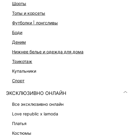
Бережная стирка при максимальной температуре 30ºС, Не
шорты
отбеливать, Машинная сушка запрещена, Глажение при
топы и корсеты
110ºС, Сухая чистка запрещена, ВНИМАНИЕ! это изделие
может линять и окрашивать другие более светлые
футболки | лонгсливы
предметы одежды и поверхности , ВОЗМОЖЕН СХОД
боди
КРАСИТЕЛЯ. РЕКОМЕНДУЕТСЯ СТИРКА ПЕРЕД НАЧАЛОМ
НОСКИ, Стирать и гладить, вывернув наизнанку, С
деним
изделиями похожих цветов
нижнее белье и одежда для дома
трикотаж
ДОСТАВКА И ВОЗВРАТ
купальники
Подробные условия доставки и возврата
спорт
ЭКСКЛЮЗИВНО ОНЛАЙН
все эксклюзивно онлайн
love republic x lamoda
платья
Скачать
Доступно
костюмы