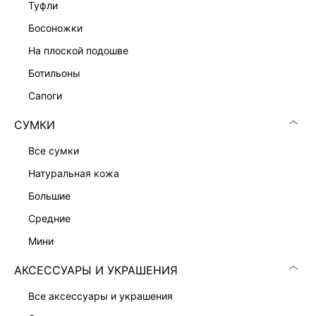
туфли
босоножки
ПРЯМЫЕ ДЖИНСЫ С РАЗРЕЗАМИ
7 599 ₽
на плоской подошве
ЭКСКЛЮЗИВНО ОНЛАЙН
ботильоны
сапоги
СУМКИ
все сумки
натуральная кожа
большие
средние
мини
АКСЕССУАРЫ И УКРАШЕНИЯ
все аксессуары и украшения
ШИРОКИЕ ДЖИНСЫ
ПРЯМЫЕ ДЖИНСЫ С ВЫСОКОЙ ПОСАДКОЙ