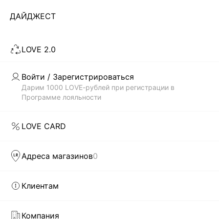
Показано 0 из 76 товаров
ДАЙДЖЕСТ
7
LOVE 2.0
ЗАГРУЗИТЬ ЕЩЁ
Войти / Зарегистрироваться
Дарим 1000 LOVE-рублей при регистрации в
Программе лояльности
Скачать
Доступно
в AppStore
в GooglePlay
LOVE CARD
КАТАЛОГ
Адреса магазинов
0
КОМПАНИЯ
Клиентам
КЛИЕНТАМ
Компания
ЛИЧНЫЙ КАБИНЕТ