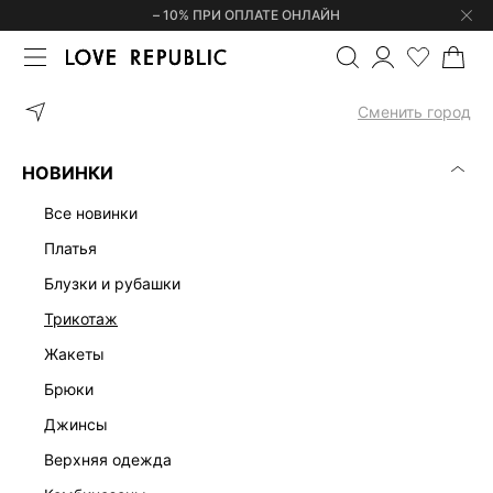
– 10% ПРИ ОПЛАТЕ ОНЛАЙН
ГЛАВНАЯ
ОДЕЖДА
ДЖИНСЫ
ЭКСКЛЮЗИВНО ОНЛАЙН
Сменить город
ДЖИНСЫ – ЭКСКЛЮЗИВНО ОНЛАЙН
(0)
НОВИНКИ
ЭКСКЛЮЗИВНО ОНЛАЙН
С ВЫСОКОЙ ПОСАДКОЙ
ПРЯМЫЕ
все новинки
платья
блузки и рубашки
трикотаж
жакеты
брюки
джинсы
верхняя одежда