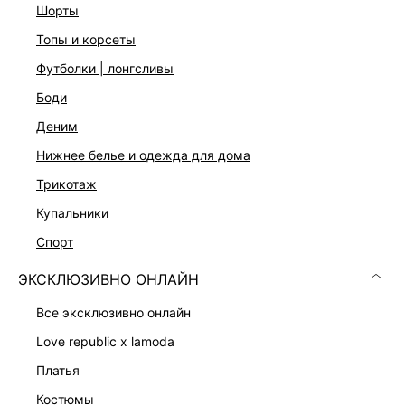
шорты
топы и корсеты
футболки | лонгсливы
боди
деним
нижнее белье и одежда для дома
трикотаж
купальники
ВЕЛЬВЕТОВЫЕ ДЖИНСЫ
ДЖИНСЫ-БАЛЛОНЫ
спорт
7 999 ₽
7 999 ₽
ЭКСКЛЮЗИВНО ОНЛАЙН
ЭКСКЛЮЗИВНО ОНЛАЙН
ЭКСКЛЮЗИВНО ОНЛАЙН
все эксклюзивно онлайн
love republic x lamoda
платья
костюмы