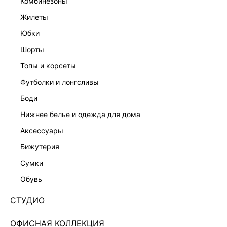
комбинезоны
жилеты
юбки
шорты
ШИРОКИЕ ДЖИНСЫ
ДЖИНСЫ-БАЛЛОНЫ
7 599 ₽
7 599 ₽
топы и корсеты
ЭКСКЛЮЗИВНО ОНЛАЙН
ЭКСКЛЮЗИВНО ОНЛАЙН
футболки и лонгсливы
боди
нижнее белье и одежда для дома
аксессуары
бижутерия
сумки
обувь
СТУДИО
ОФИСНАЯ КОЛЛЕКЦИЯ