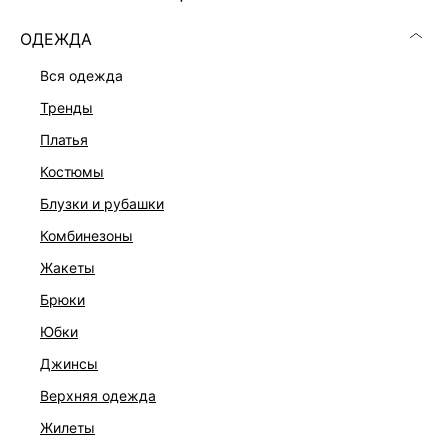
ОДЕЖДА
вся одежда
тренды
платья
костюмы
блузки и рубашки
комбинезоны
жакеты
брюки
ДЖИНСОВЫЙ КОМБИНЕЗОН
юбки
12 999 ₽
джинсы
ЭКСКЛЮЗИВНО ОНЛАЙН
верхняя одежда
жилеты