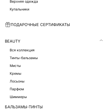
верхняя одежда
купальники
ПОДАРОЧНЫЕ СЕРТИФИКАТЫ
ПРЯМЫЕ ДЖИНСЫ
БРЮКИ ДЖИНСОВЫЕ ЖЕНСКИЕ
6 599 ₽
6 599 ₽
BEAUTY
ЭКСКЛЮЗИВНО ОНЛАЙН
ЭКСКЛЮЗИВНО ОНЛАЙН
вся коллекция
тинты-бальзамы
мисты
кремы
лосьоны
парфюм
шиммеры
БАЛЬЗАМЫ-ТИНТЫ