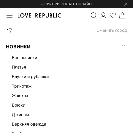
– 10% ПРИ ОПЛАТЕ ОНЛАЙН
ГЛАВНАЯ
ОДЕЖДА
ФУТБОЛКИ | ЛОНГСЛИВЫ
ФУТБОЛКА ИЗ
Сменить город
НОВИНКИ
все новинки
платья
блузки и рубашки
трикотаж
жакеты
брюки
джинсы
верхняя одежда