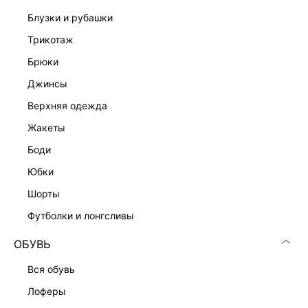
блузки и рубашки
трикотаж
брюки
джинсы
Скачать
Доступно
в AppStore
в GooglePlay
верхняя одежда
КАТАЛОГ
жакеты
боди
КОМПАНИЯ
юбки
шорты
КЛИЕНТАМ
футболки и лонгсливы
ОБУВЬ
ЛИЧНЫЙ КАБИНЕТ
вся обувь
лоферы