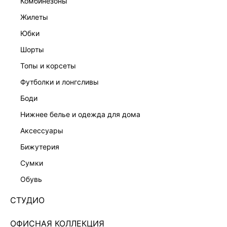
комбинезоны
жилеты
юбки
шорты
топы и корсеты
футболки и лонгсливы
боди
нижнее белье и одежда для дома
аксессуары
бижутерия
ФУТБОЛКА ИЗ МОДАЛА 6254104345-22
сумки
599 ₽
2 599 ₽
-77%
обувь
+29 LR
150 ₽
x 4 платежа с Подели
СТУДИО
ЦВЕТ:
КОРИЧНЕВЫЙ
/
ШОКОЛАДНЫЙ
ОФИСНАЯ КОЛЛЕКЦИЯ