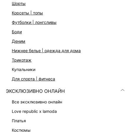
шорты
Описание
Ткань из хлопка с добавлением эластана
корсеты | топы
Прилегающий крой
Короткие рукава
футболки | лонгсливы
Круглый вырез
боди
Два цвета: желтый и пудровый
На модели размер 44. Крой модели соответствует
деним
стандартному размеру
нижнее белье | одежда для дома
трикотаж
ДОСТАВКА И ВОЗВРАТ
купальники
Подробные условия доставки и возврата
для спорта | фитнеса
ЭКСКЛЮЗИВНО ОНЛАЙН
все эксклюзивно онлайн
love republic x lamoda
платья
костюмы
Скачать
Доступно