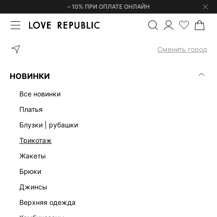
– 10% ПРИ ОПЛАТЕ ОНЛАЙН
ГЛАВНАЯ
ОДЕЖДА
ФУТБОЛКИ | ЛОНГСЛИВЫ
ФУТБОЛКА ИЗ
Сменить город
НОВИНКИ
все новинки
платья
блузки | рубашки
трикотаж
жакеты
брюки
джинсы
верхняя одежда