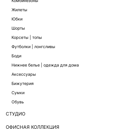
комбинезоны
жилеты
юбки
шорты
корсеты | топы
футболки | лонгсливы
боди
нижнее белье | одежда для дома
аксессуары
бижутерия
ЭКСКЛЮЗИВНО ОНЛАЙН
сумки
ФУТБОЛКА ИЗ ХЛОПКА ПРИТАЛЕННОГО КРОЯ
6256111337-9
обувь
999 ₽
2 999 ₽
-67%
СТУДИО
+49 LR
250 ₽
x 4 платежа с Подели
ОФИСНАЯ КОЛЛЕКЦИЯ
ЦВЕТ:
ЖЕЛТЫЙ
/
ЖЕЛТЫЙ