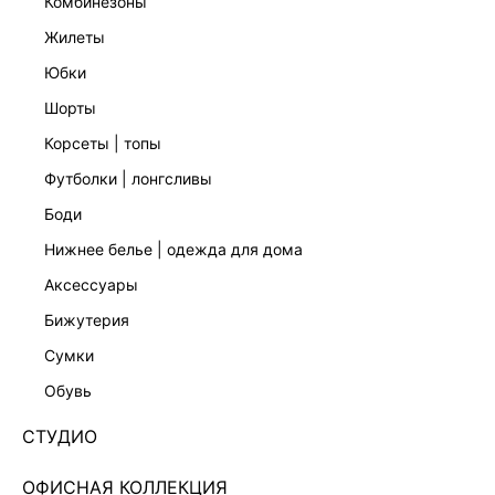
комбинезоны
жилеты
ФУТБОЛКА ПРИТАЛЕННОГО КРОЯ
ШОРТЫ С ЗАЩИПАМИ
2 599 ₽
2 999 ₽
4 599 ₽
-35%
юбки
шорты
корсеты | топы
футболки | лонгсливы
боди
нижнее белье | одежда для дома
аксессуары
бижутерия
сумки
обувь
СТУДИО
ОФИСНАЯ КОЛЛЕКЦИЯ