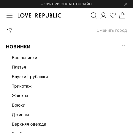
– 10% ПРИ ОПЛАТЕ ОНЛАЙН
ГЛАВНАЯ
ОДЕЖДА
SUMMER IN THE CITY
Сменить город
SUMMER IN THE CITY
(0)
НОВИНКИ
все новинки
платья
блузки | рубашки
трикотаж
жакеты
брюки
джинсы
верхняя одежда