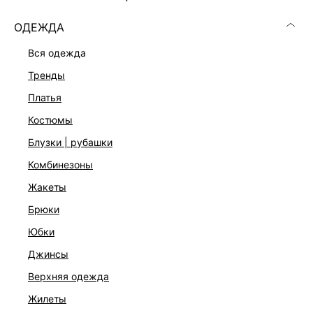
ОДЕЖДА
вся одежда
тренды
платья
костюмы
блузки | рубашки
комбинезоны
ПЛАТЬЕ МИНИ С ВИСКОЗОЙ
жакеты
1 799 ₽
5 599 ₽
-68%
брюки
юбки
Показано 0 из 39 товаров
джинсы
4
верхняя одежда
жилеты