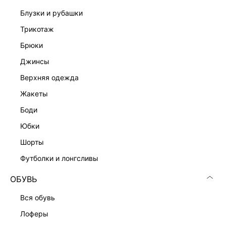
блузки и рубашки
трикотаж
брюки
джинсы
верхняя одежда
Скачать
Доступно
жакеты
в AppStore
в GooglePlay
боди
КАТАЛОГ
юбки
шорты
КОМПАНИЯ
футболки и лонгсливы
ОБУВЬ
КЛИЕНТАМ
вся обувь
ЛИЧНЫЙ КАБИНЕТ
лоферы