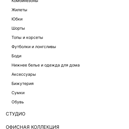
комбинезоны
жилеты
юбки
шорты
топы и корсеты
футболки и лонгсливы
боди
нижнее белье и одежда для дома
аксессуары
бижутерия
ЭКСКЛЮЗИВНО ОНЛАЙН
сумки
ПЛАТЬЕ МИНИ С ПОЯСОМ 5357610511-32
обувь
4 999 ₽
6 599 ₽
-24%
+249 LR
1,250 ₽
x 4 платежа с Подели
СТУДИО
ЦВЕТ:
СЕРЫЙ
/
СЕРЫЙ
ОФИСНАЯ КОЛЛЕКЦИЯ