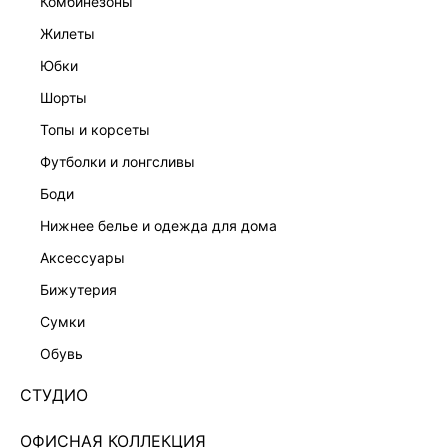
комбинезоны
жилеты
юбки
шорты
топы и корсеты
футболки и лонгсливы
боди
нижнее белье и одежда для дома
аксессуары
бижутерия
НАТУРАЛЬНЫЙ ЛЕН
сумки
КОМБИНЕЗОН ИЗО ЛЬНА И ВИСКОЗЫ
6254604703-27
обувь
Нет в наличии
+229 LR
СТУДИО
ЦВЕТ:
КОРИЧНЕВЫЙ
/
ТЁМНО-КОРИЧНЕВЫЙ
ОФИСНАЯ КОЛЛЕКЦИЯ