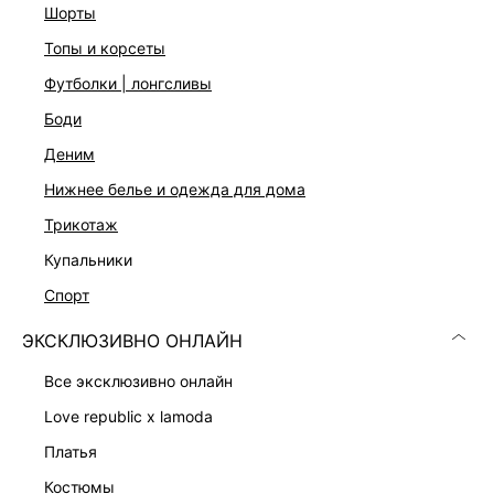
шорты
Приталенный крой
Брюки-палаццо
топы и корсеты
Лиф с отворотом
Тонкие бретели с регуляторами
футболки | лонгсливы
Прорезные карманы по бокам
боди
Застежка на скрытую молнию на спинке
Пять цветов: черный, хаки, темно-коричневый, серый и
деним
слоновая кость
нижнее белье и одежда для дома
На модели размер 44. Крой модели соответствует
стандартному размеру
трикотаж
купальники
ДОСТАВКА И ВОЗВРАТ
спорт
Подробные условия доставки и возврата
ЭКСКЛЮЗИВНО ОНЛАЙН
все эксклюзивно онлайн
love republic x lamoda
платья
костюмы