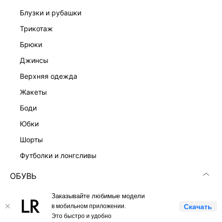
блузки и рубашки
Скачать
Доступно
в AppStore
в GooglePlay
трикотаж
брюки
КАТАЛОГ
джинсы
КОМПАНИЯ
верхняя одежда
жакеты
КЛИЕНТАМ
боди
юбки
ЛИЧНЫЙ КАБИНЕТ
шорты
футболки и лонгсливы
ОБУВЬ
вся обувь
Заказывайте любимые модели
LOVE REPUBLIC © 2009 - 2026
в мобильном приложении.
Скачать
лоферы
Это быстро и удобно