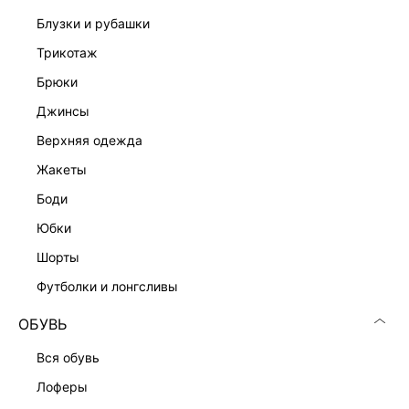
блузки и рубашки
трикотаж
брюки
джинсы
Скачать
Доступно
верхняя одежда
в AppStore
в GooglePlay
жакеты
КАТАЛОГ
боди
юбки
КОМПАНИЯ
шорты
футболки и лонгсливы
КЛИЕНТАМ
ОБУВЬ
ЛИЧНЫЙ КАБИНЕТ
вся обувь
лоферы