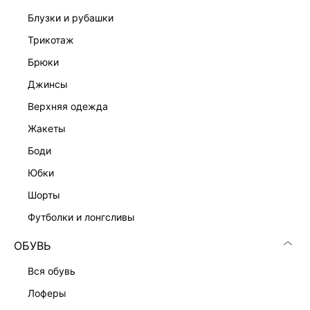
блузки и рубашки
Подробные условия доставки и возврата
трикотаж
брюки
джинсы
верхняя одежда
жакеты
Скачать
Доступно
боди
в AppStore
в GooglePlay
юбки
КАТАЛОГ
шорты
футболки и лонгсливы
КОМПАНИЯ
ОБУВЬ
КЛИЕНТАМ
вся обувь
лоферы