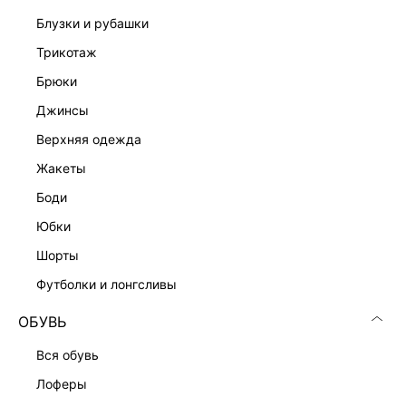
блузки и рубашки
Подробные условия доставки и возврата
трикотаж
брюки
джинсы
верхняя одежда
жакеты
Скачать
Доступно
боди
в AppStore
в GooglePlay
юбки
КАТАЛОГ
шорты
футболки и лонгсливы
КОМПАНИЯ
ОБУВЬ
КЛИЕНТАМ
вся обувь
лоферы