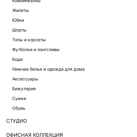
комбинезоны
жилеты
юбки
шорты
топы и корсеты
футболки и лонгсливы
боди
нижнее белье и одежда для дома
аксессуары
бижутерия
КОМБИНЕЗОН С АСИММЕТРИЧНЫМИ БРЕТЕЛЯМИ
сумки
6357615706-36
обувь
4 999 ₽
8 599 ₽
-42%
+249 LR
СТУДИО
1,250 ₽
x 4 платежа с Подели
ЦВЕТ:
СЕРЫЙ
/
СЕРО-БЕЖЕВЫЙ
ОФИСНАЯ КОЛЛЕКЦИЯ