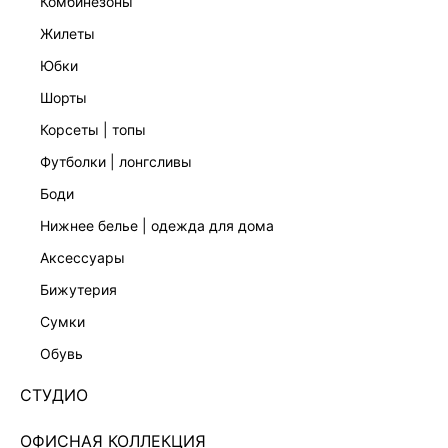
комбинезоны
жилеты
юбки
шорты
корсеты | топы
футболки | лонгсливы
боди
нижнее белье | одежда для дома
аксессуары
бижутерия
ЭКСКЛЮЗИВНО ОНЛАЙН
сумки
АТЛАСНОЕ ПЛАТЬЕ МИНИ С ОБЪЕМНЫМИ
РУКАВАМИ 5254634547-26
обувь
Нет в наличии
+229 LR
СТУДИО
ЦВЕТ:
КОРИЧНЕВЫЙ
/
КОРИЧНЕВЫЙ ПРИНТ
ОФИСНАЯ КОЛЛЕКЦИЯ