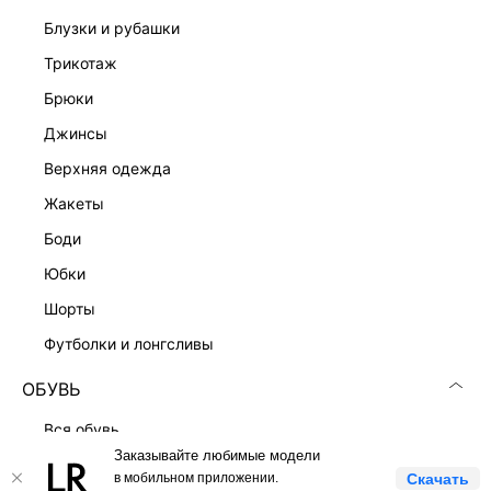
блузки и рубашки
Скачать
Доступно
трикотаж
в AppStore
в GooglePlay
брюки
КАТАЛОГ
джинсы
верхняя одежда
КОМПАНИЯ
жакеты
боди
КЛИЕНТАМ
юбки
шорты
ЛИЧНЫЙ КАБИНЕТ
футболки и лонгсливы
ОБУВЬ
вся обувь
Заказывайте любимые модели
лоферы
LOVE REPUBLIC © 2009 - 2026
в мобильном приложении.
Скачать