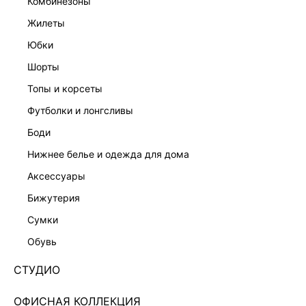
комбинезоны
жилеты
юбки
шорты
топы и корсеты
футболки и лонгсливы
боди
нижнее белье и одежда для дома
аксессуары
бижутерия
ЭКСКЛЮЗИВНО ОНЛАЙН
сумки
ПЛАТЬЕ МИДИ ИЗ 100% ЛИОЦЕЛЛА 5254630537-
50
обувь
Нет в наличии
+149 LR
СТУДИО
ЦВЕТ:
ЧЕРНЫЙ
/
ЧЕРНЫЙ
ОФИСНАЯ КОЛЛЕКЦИЯ