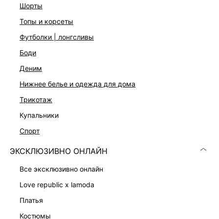
шорты
топы и корсеты
футболки | лонгсливы
боди
деним
нижнее белье и одежда для дома
Скачать
Доступно
в AppStore
в GooglePlay
трикотаж
КАТАЛОГ
купальники
спорт
КОМПАНИЯ
ЭКСКЛЮЗИВНО ОНЛАЙН
все эксклюзивно онлайн
КЛИЕНТАМ
love republic x lamoda
платья
ЛИЧНЫЙ КАБИНЕТ
костюмы