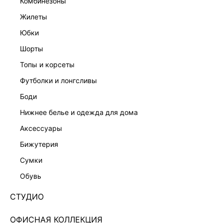
комбинезоны
жилеты
юбки
шорты
топы и корсеты
футболки и лонгсливы
боди
нижнее белье и одежда для дома
аксессуары
бижутерия
АТЛАСНОЕ ПЛАТЬЕ С ОТКРЫТОЙ СПИНОЙ
сумки
5256612512-195
обувь
Нет в наличии
+64 LR
СТУДИО
ЦВЕТ:
БЕЖЕВЫЙ
/
ПАПАЙЯ
ОФИСНАЯ КОЛЛЕКЦИЯ