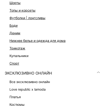
шорты
Лиф-халтер с завязками на спине
Спинка с вырезм
топы и корсеты
Застежка на скрытую молнию на спинке
футболки | лонгсливы
Три цвета: папайя, масло и зеленый
На модели размер 44. Крой модели соответствует
боди
стандартному размеру.
деним
нижнее белье и одежда для дома
ДОСТАВКА И ВОЗВРАТ
трикотаж
Подробные условия доставки и возврата
купальники
спорт
ЭКСКЛЮЗИВНО ОНЛАЙН
все эксклюзивно онлайн
love republic x lamoda
платья
Скачать
Доступно
в AppStore
в GooglePlay
костюмы