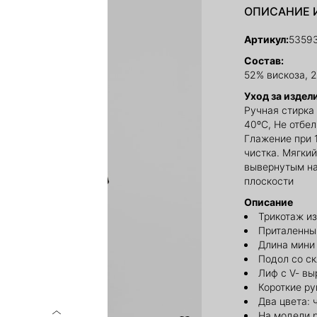
ОПИСАНИЕ 
Артикул:
5359
Состав:
52% вискоза, 
Уход за издел
Ручная стирка
40ºС, Не отбе
Глажение при 
чистка. Мягки
вывернутым на
плоскости
Описание
Трикотаж из
Приталенны
Длина мини
Подол со с
Лиф с V- в
Короткие ру
Два цвета: 
На модели 