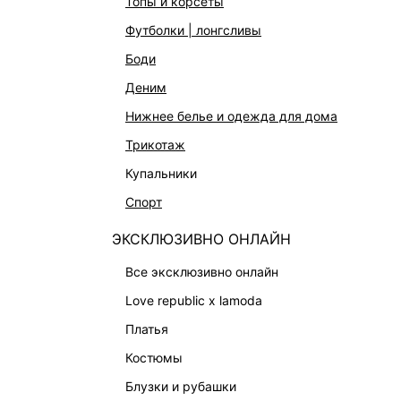
топы и корсеты
ОДЕЖДА
Магазины
футболки | лонгсливы
ЭКСКЛЮЗИВНО ОНЛАЙН
Работа в 
боди
ОБУВЬ
деним
СУМКИ
нижнее белье и одежда для дома
АКСЕССУАРЫ И УКРАШЕНИЯ
трикотаж
ФИНАЛЬНАЯ РАСПРОДАЖА
купальники
ПОДАРОЧНЫЕ СЕРТИФИКАТЫ
спорт
BEAUTY
БАЛЬЗАМЫ-ТИНТЫ
ЭКСКЛЮЗИВНО ОНЛАЙН
АРОМАТЫ
все эксклюзивно онлайн
ЛИМИТИРОВАННЫЕ КОЛЛЕКЦИИ
love republic x lamoda
КАПСУЛЬНЫЙ ГАРДЕРОБ
платья
БОХО-ШИК
костюмы
В ОТТЕНКАХ СЕРОГО
блузки и рубашки