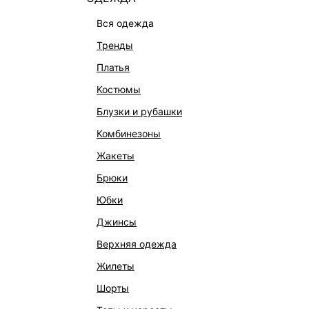
вся одежда
тренды
платья
костюмы
блузки и рубашки
комбинезоны
жакеты
брюки
юбки
джинсы
КАТАЛОГ
КОМПАНИЯ
верхняя одежда
НОВИНКИ
О Melon Fa
жилеты
СТУДИО
Франчайзин
шорты
ОФИСНАЯ КОЛЛЕКЦИЯ
Новости и 