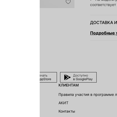
соответствует
ДОСТАВКА И
Подробные у
Скачать
Доступно
в AppStore
в GooglePlay
КЛИЕНТАМ
shion Group
Правила участия в программе 
г
АКИТ
акции
Контакты