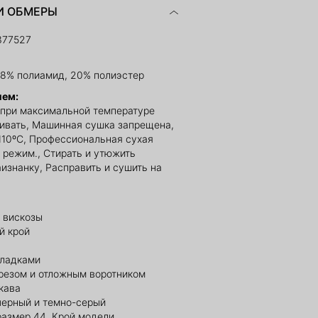
И ОБМЕРЫ
377527
28% полиамид, 20% полиэстер
ием:
 при максимальной температуре
ливать, Машинная сушка запрещена,
110ºС, Профессиональная сухая
й режим., Стирать и утюжить
изнанку, Расправить и сушить на
 вискозы
й крой
кладками
ырезом и отложным воротником
кава
черный и темно-серый
размер 44. Крой модели