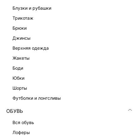
блузки и рубашки
трикотаж
брюки
джинсы
верхняя одежда
Скачать
Доступно
в AppStore
в GooglePlay
жакеты
боди
КАТАЛОГ
юбки
шорты
КОМПАНИЯ
футболки и лонгсливы
КЛИЕНТАМ
ОБУВЬ
вся обувь
ЛИЧНЫЙ КАБИНЕТ
лоферы