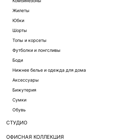
комбинезоны
жилеты
юбки
шорты
топы и корсеты
футболки и лонгсливы
боди
нижнее белье и одежда для дома
аксессуары
бижутерия
ПЛАТЬЕ МАКСИ ИЗ ВИСКОЗЫ 5359612513-37
сумки
1 999 ₽
9 999 ₽
-80%
обувь
+99 LR
500 ₽
x 4 платежа с Подели
СТУДИО
ЦВЕТ:
СЕРЫЙ
/
ТЕМНО-СЕРЫЙ
ОФИСНАЯ КОЛЛЕКЦИЯ