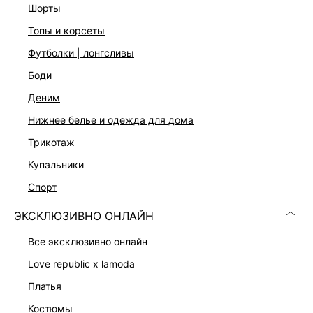
Прилегающий крой с драпировкой
шорты
Длина мини
топы и корсеты
Воротник-стойка
Два цвета: кремовый и коричневый
футболки | лонгсливы
На модели размер 44. Крой модели соответствует
стандартному размеру.
боди
деним
ДОСТАВКА И ВОЗВРАТ
нижнее белье и одежда для дома
трикотаж
Подробные условия доставки и возврата
купальники
спорт
ЭКСКЛЮЗИВНО ОНЛАЙН
все эксклюзивно онлайн
love republic x lamoda
Скачать
Доступно
платья
в AppStore
в GooglePlay
костюмы