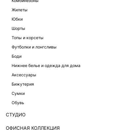
комбинезоны
жилеты
юбки
шорты
топы и корсеты
футболки и лонгсливы
боди
нижнее белье и одежда для дома
аксессуары
бижутерия
ХИТ
сумки
ПЛАТЬЕ МИНИ С МЕХОВЫМИ МАНЖЕТАМИ
5450601501-61
обувь
Нет в наличии
+129 LR
СТУДИО
ЦВЕТ:
БЕЖЕВЫЙ
/
КРЕМОВЫЙ/СВЕТЛЫЙ БЕЖ
ОФИСНАЯ КОЛЛЕКЦИЯ