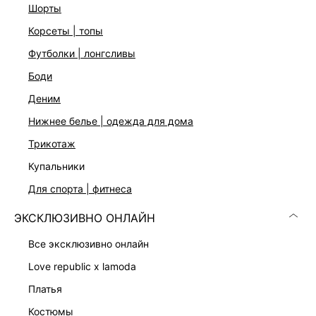
Отрытая линия плеч
шорты
Длинные рукава
корсеты | топы
Три цвета: черный, серый и карамельный
На модели размер 44. Крой модели соответствует
футболки | лонгсливы
стандартному размеру.
боди
деним
ДОСТАВКА И ВОЗВРАТ
нижнее белье | одежда для дома
Подробные условия доставки и возврата
трикотаж
купальники
для спорта | фитнеса
ЭКСКЛЮЗИВНО ОНЛАЙН
все эксклюзивно онлайн
Скачать
Доступно
love republic x lamoda
в AppStore
в GooglePlay
платья
КАТАЛОГ
костюмы