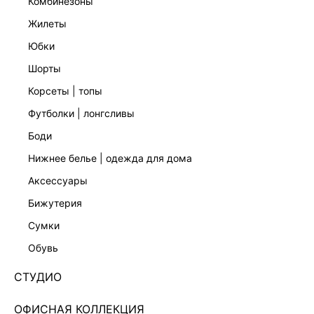
комбинезоны
жилеты
юбки
шорты
корсеты | топы
футболки | лонгсливы
боди
нижнее белье | одежда для дома
аксессуары
бижутерия
ЭКСКЛЮЗИВНО ОНЛАЙН
сумки
ТРИКОТАЖНОЕ ПЛАТЬЕ МИДИ С ОТКРЫТЫМИ
ПЛЕЧАМИ 5450330509-193
обувь
Нет в наличии
+149 LR
СТУДИО
ЦВЕТ:
КОРИЧНЕВЫЙ
/
КАРАМЕЛЬНЫЙ
ОФИСНАЯ КОЛЛЕКЦИЯ