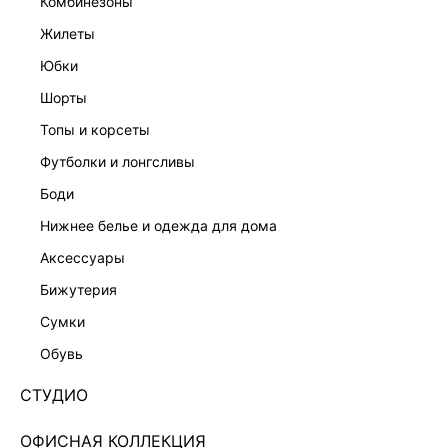
комбинезоны
жилеты
юбки
шорты
топы и корсеты
футболки и лонгсливы
боди
нижнее белье и одежда для дома
аксессуары
бижутерия
ПЛАТЬЕ МИНИ С КРУЖЕВОМ 6151603503-50
сумки
Нет в наличии
+129 LR
обувь
ЦВЕТ:
ЧЕРНЫЙ
/
ЧЕРНЫЙ
СТУДИО
ОФИСНАЯ КОЛЛЕКЦИЯ