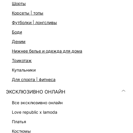
шорты
Прямой крой
Длина мини
корсеты | топы
Круглый вырез
Рукава с драпировкой на плечах
футболки | лонгсливы
Застежка на скрытую молнию на спинке
боди
Три цвета: молочный, черный и шоколадный
На модели размер 44. Крой модели соответствует
деним
стандартному размеру.
нижнее белье и одежда для дома
трикотаж
ДОСТАВКА И ВОЗВРАТ
купальники
Подробные условия доставки и возврата
для спорта | фитнеса
ЭКСКЛЮЗИВНО ОНЛАЙН
все эксклюзивно онлайн
love republic x lamoda
платья
костюмы
Скачать
Доступно