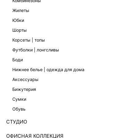
комбинезоны
жилеты
юбки
шорты
корсеты | топы
футболки | лонгсливы
боди
нижнее белье | одежда для дома
аксессуары
бижутерия
ЭКСКЛЮЗИВНО ОНЛАЙН
сумки
АТЛАСНОЕ ПЛАТЬЕ МИДИ С КРУЖЕВОМ
6151615519-26
обувь
Нет в наличии
+99 LR
СТУДИО
ЦВЕТ:
КОРИЧНЕВЫЙ
/
КОРИЧНЕВЫЙ ПРИНТ
ОФИСНАЯ КОЛЛЕКЦИЯ