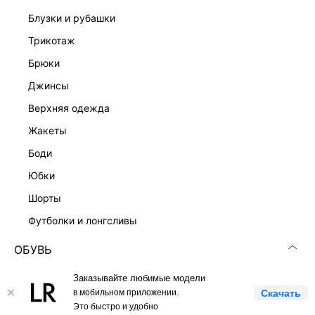
блузки и рубашки
Скачать
Доступно
в AppStore
в GooglePlay
трикотаж
брюки
КАТАЛОГ
джинсы
КОМПАНИЯ
верхняя одежда
жакеты
КЛИЕНТАМ
боди
юбки
ЛИЧНЫЙ КАБИНЕТ
шорты
футболки и лонгсливы
ОБУВЬ
вся обувь
Заказывайте любимые модели
LOVE REPUBLIC © 2009 - 2026
в мобильном приложении.
Скачать
лоферы
Это быстро и удобно