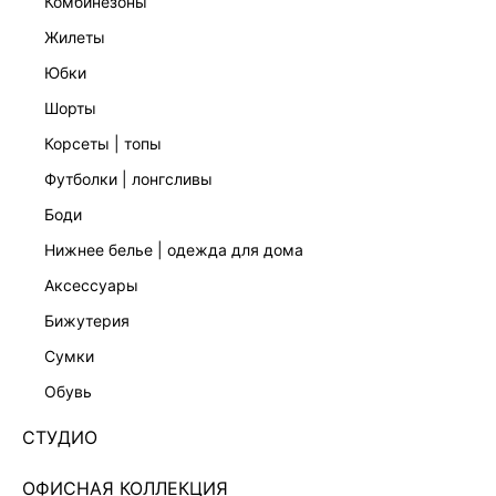
комбинезоны
жилеты
юбки
шорты
корсеты | топы
футболки | лонгсливы
боди
нижнее белье | одежда для дома
аксессуары
бижутерия
ДЖИНСОВОЕ ПЛАТЬЕ МИНИ 6254411527-102
сумки
Нет в наличии
+79 LR
обувь
ЦВЕТ:
СИНИЙ
/
ГОЛУБОЙ ИНДИГО
СТУДИО
РАЗМЕР
ОФИСНАЯ КОЛЛЕКЦИЯ