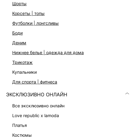
стандартному размеру.
шорты
корсеты | топы
ДОСТАВКА И ВОЗВРАТ
футболки | лонгсливы
боди
Подробные условия доставки и возврата
деним
нижнее белье | одежда для дома
трикотаж
купальники
для спорта | фитнеса
Скачать
Доступно
ЭКСКЛЮЗИВНО ОНЛАЙН
в AppStore
в GooglePlay
все эксклюзивно онлайн
КАТАЛОГ
love republic x lamoda
платья
КОМПАНИЯ
костюмы