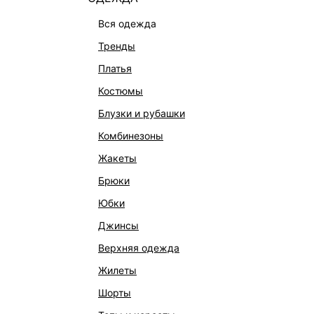
вся одежда
тренды
платья
костюмы
блузки и рубашки
комбинезоны
жакеты
брюки
КАТАЛОГ
КОМПАНИЯ
юбки
НОВИНКИ
О Melon Fa
джинсы
СТУДИО
Франчайзин
верхняя одежда
ОФИСНАЯ КОЛЛЕКЦИЯ
Новости и 
жилеты
ОДЕЖДА
Магазины
шорты
ЭКСКЛЮЗИВНО ОНЛАЙН
Работа в 