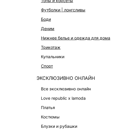
топы и корсеты
ОБУВЬ
футболки | лонгсливы
СУМКИ
боди
АКСЕССУАРЫ И УКРАШЕНИЯ
деним
ФИНАЛЬНАЯ РАСПРОДАЖА
нижнее белье и одежда для дома
ПОДАРОЧНЫЕ СЕРТИФИКАТЫ
трикотаж
BEAUTY
купальники
БАЛЬЗАМЫ-ТИНТЫ
спорт
АРОМАТЫ
ЛИМИТИРОВАННЫЕ КОЛЛЕКЦИИ
ЭКСКЛЮЗИВНО ОНЛАЙН
КАПСУЛЬНЫЙ ГАРДЕРОБ
все эксклюзивно онлайн
БОХО-ШИК
love republic x lamoda
В ОТТЕНКАХ СЕРОГО
платья
LOVE REPUBLIC MAISON
костюмы
ДАЙДЖЕСТ
блузки и рубашки