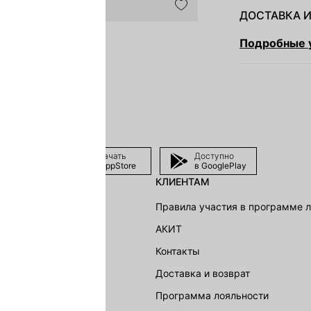
ДОСТАВКА И
Подробные у
Скачать
Доступно
в AppStore
в GooglePlay
КЛИЕНТАМ
shion Group
Правила участия в программе 
г
АКИТ
акции
Контакты
Доставка и возврат
LOVE REPUBLIC
Программа лояльности