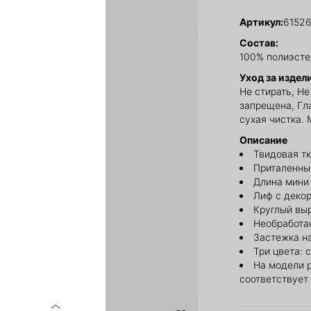
Артикул:
6152
Состав:
100% полиэсте
Уход за издел
Не стирать, Н
запрещена, Гл
сухая чистка.
Описание
Твидовая т
Приталенны
Длина мини
Лиф с деко
Круглый вы
Необработа
Застежка н
Три цвета: 
На модели 
соответствует