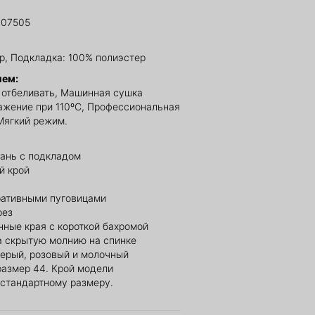
607505
р, Подкладка: 100% полиэстер
ием:
е отбеливать, Машинная сушка
ажение при 110ºС, Профессиональная
 Мягкий режим.
кань с подкладом
й крой
ративными пуговицами
рез
нные края с короткой бахромой
а скрытую молнию на спинке
серый, розовый и молочный
размер 44. Крой модели
 стандартному размеру.