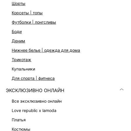
шорты
Цвет: индиго
На модели размер 44. Крой модели соответствует
корсеты | топы
стандартному размеру.
футболки | лонгсливы
боди
ДОСТАВКА И ВОЗВРАТ
деним
Подробные условия доставки и возврата
нижнее белье | одежда для дома
трикотаж
купальники
для спорта | фитнеса
ЭКСКЛЮЗИВНО ОНЛАЙН
все эксклюзивно онлайн
Скачать
Доступно
в AppStore
в GooglePlay
love republic x lamoda
КАТАЛОГ
платья
костюмы