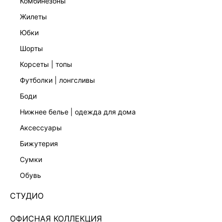
комбинезоны
жилеты
юбки
шорты
корсеты | топы
футболки | лонгсливы
боди
нижнее белье | одежда для дома
аксессуары
бижутерия
ЭКСКЛЮЗИВНО ОНЛАЙН
сумки
ДЖИНСОВОЕ ПЛАТЬЕ МИНИ 6254468527-103
обувь
Нет в наличии
+99 LR
СТУДИО
ЦВЕТ:
СИНИЙ
/
ИНДИГО
ОФИСНАЯ КОЛЛЕКЦИЯ
РАЗМЕР