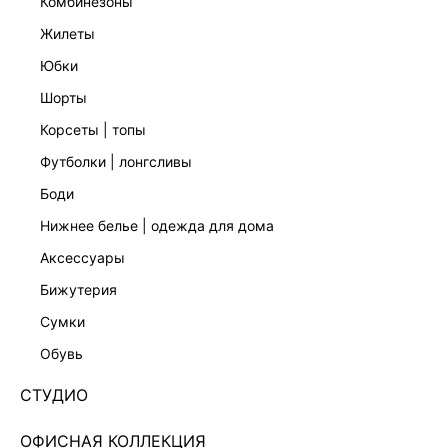
комбинезоны
жилеты
юбки
шорты
корсеты | топы
футболки | лонгсливы
боди
нижнее белье | одежда для дома
аксессуары
бижутерия
ТРИКОТАЖНОЕ ПЛАТЬЕ МИНИ НА БРЕТЕЛЯХ
сумки
6255309537-41
обувь
1 799 ₽
6 999 ₽
-74%
+89 LR
СТУДИО
450 ₽
x 4 платежа с Подели
ЦВЕТ:
СИНИЙ
/
ГОЛУБОЙ
ОФИСНАЯ КОЛЛЕКЦИЯ