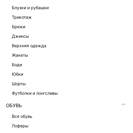
блузки и рубашки
трикотаж
брюки
джинсы
Скачать
Доступно
верхняя одежда
в AppStore
в GooglePlay
жакеты
КАТАЛОГ
боди
юбки
КОМПАНИЯ
шорты
футболки и лонгсливы
КЛИЕНТАМ
ОБУВЬ
ЛИЧНЫЙ КАБИНЕТ
вся обувь
лоферы