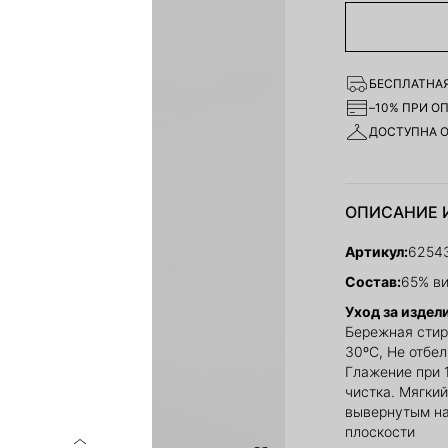
БЕСПЛАТНАЯ
–10% ПРИ О
ДОСТУПНА 
ОПИСАНИЕ 
Артикул:
6254
Состав:
65% ви
Уход за издел
Бережная стир
30ºС, Не отбе
Глажение при 
чистка. Мягки
вывернутым на
плоскости