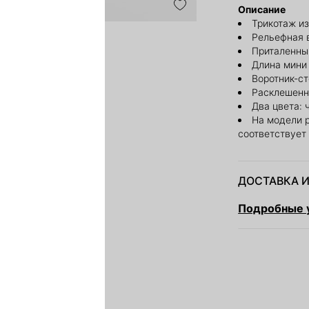
Описание
Трикотаж из
Рельефная 
Приталенны
Длина мини
Воротник-с
Расклешенн
Два цвета:
На модели 
соответствует
ДОСТАВКА И
Подробные у