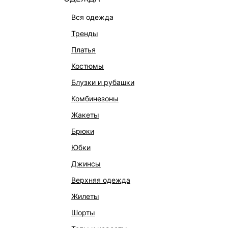
вся одежда
тренды
платья
костюмы
блузки и рубашки
комбинезоны
жакеты
брюки
юбки
джинсы
верхняя одежда
жилеты
шорты