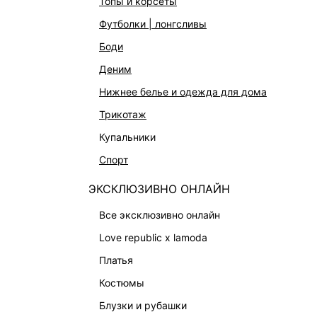
топы и корсеты
футболки | лонгсливы
КАТАЛОГ
КОМПАНИЯ
боди
НОВИНКИ
О Melon Fa
деним
СТУДИО
Франчайзин
нижнее белье и одежда для дома
ОФИСНАЯ КОЛЛЕКЦИЯ
Новости и 
трикотаж
ОДЕЖДА
Магазины
купальники
ЭКСКЛЮЗИВНО ОНЛАЙН
Работа в 
спорт
ОБУВЬ
ЭКСКЛЮЗИВНО ОНЛАЙН
СУМКИ
все эксклюзивно онлайн
АКСЕССУАРЫ И УКРАШЕНИЯ
love republic x lamoda
ФИНАЛЬНАЯ РАСПРОДАЖА
платья
ПОДАРОЧНЫЕ СЕРТИФИКАТЫ
костюмы
BEAUTY
блузки и рубашки
БАЛЬЗАМЫ-ТИНТЫ