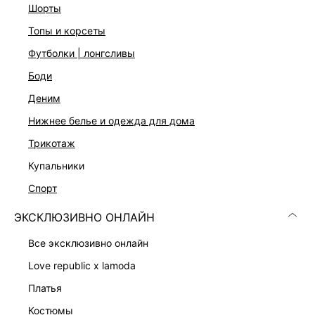
На модели размер 44. Крой модели соответствует
шорты
стандартному размеру
топы и корсеты
футболки | лонгсливы
ДОСТАВКА И ВОЗВРАТ
боди
Подробные условия доставки и возврата
деним
нижнее белье и одежда для дома
трикотаж
купальники
спорт
ЭКСКЛЮЗИВНО ОНЛАЙН
Скачать
Доступно
в AppStore
в GooglePlay
все эксклюзивно онлайн
КАТАЛОГ
love republic x lamoda
платья
КОМПАНИЯ
костюмы