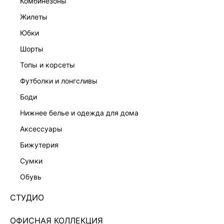
комбинезоны
жилеты
юбки
шорты
топы и корсеты
футболки и лонгсливы
боди
нижнее белье и одежда для дома
аксессуары
бижутерия
ПЛАТЬЕ-ХАЛТЕР С БАНТОМ 6254616516-50
сумки
Нет в наличии
+89 LR
обувь
ЦВЕТ:
ЧЕРНЫЙ
/
ЧЕРНЫЙ
СТУДИО
РАЗМЕР
ОФИСНАЯ КОЛЛЕКЦИЯ