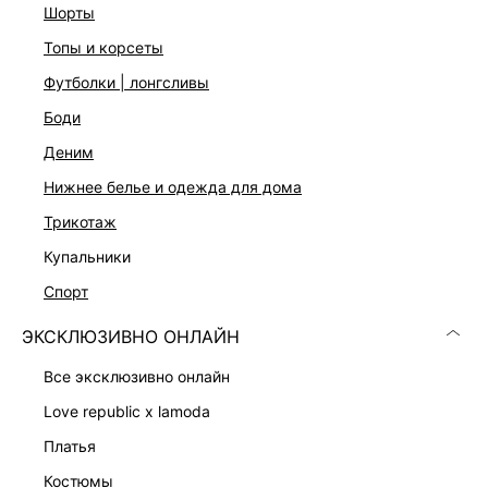
шорты
Уход за изделием:
Не стирать, Не отбеливать, Машинная сушка запрещена,
топы и корсеты
Глажение при 110ºС, Профессиональная сухая чистка.
Мягкий режим., Рекомендовано вертикальное отпаривание
футболки | лонгсливы
Описание
боди
Плотная ткань с подкладом
деним
Приталенный крой
Длина мини
нижнее белье и одежда для дома
Лиф с круглым вырезом
трикотаж
Застежка на скрытую молнию на спинке
Два цвета: белый и зеленый
купальники
На модели размер 44. Крой модели соответствует
стандартному размеру
спорт
ЭКСКЛЮЗИВНО ОНЛАЙН
ДОСТАВКА И ВОЗВРАТ
все эксклюзивно онлайн
Подробные условия доставки и возврата
love republic x lamoda
платья
костюмы