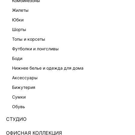
комбинезоны
жилеты
юбки
шорты
топы и корсеты
футболки и лонгсливы
боди
нижнее белье и одежда для дома
аксессуары
бижутерия
ПРИТАЛЕННОЕ ПЛАТЬЕ МИНИ 6254607507-12
сумки
1 599 ₽
5 999 ₽
-73%
обувь
+79 LR
400 ₽
x 4 платежа с Подели
СТУДИО
ЦВЕТ:
ЗЕЛЕНЫЙ
/
ЗЕЛЕНЫЙ
ОФИСНАЯ КОЛЛЕКЦИЯ