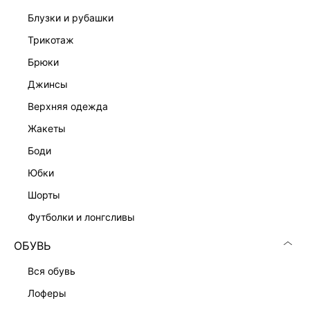
блузки и рубашки
трикотаж
брюки
Скачать
Доступно
джинсы
в AppStore
в GooglePlay
верхняя одежда
КАТАЛОГ
жакеты
боди
КОМПАНИЯ
юбки
шорты
КЛИЕНТАМ
футболки и лонгсливы
ЛИЧНЫЙ КАБИНЕТ
ОБУВЬ
вся обувь
лоферы