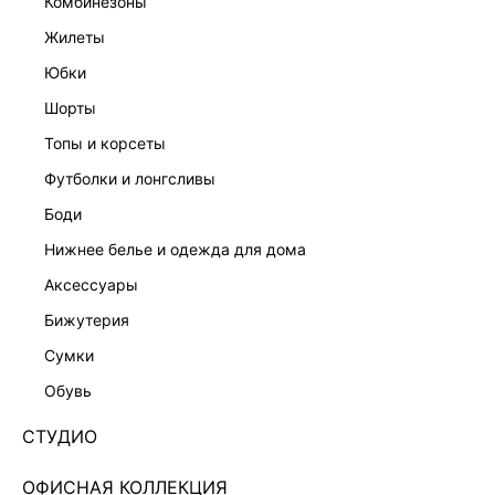
комбинезоны
жилеты
юбки
шорты
топы и корсеты
футболки и лонгсливы
боди
нижнее белье и одежда для дома
аксессуары
бижутерия
ПЛАТЬЕ МИДИ ИЗ САТИНА 6254609509-96
сумки
1 599 ₽
5 999 ₽
-73%
обувь
+79 LR
400 ₽
x 4 платежа с Подели
СТУДИО
ЦВЕТ:
БЕЖЕВЫЙ
/
ПЕРСИКОВЫЙ
ОФИСНАЯ КОЛЛЕКЦИЯ