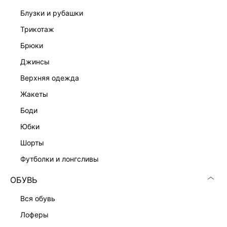
блузки и рубашки
трикотаж
брюки
джинсы
Скачать
Доступно
в AppStore
в GooglePlay
верхняя одежда
КАТАЛОГ
жакеты
боди
КОМПАНИЯ
юбки
шорты
КЛИЕНТАМ
футболки и лонгсливы
ОБУВЬ
ЛИЧНЫЙ КАБИНЕТ
вся обувь
лоферы