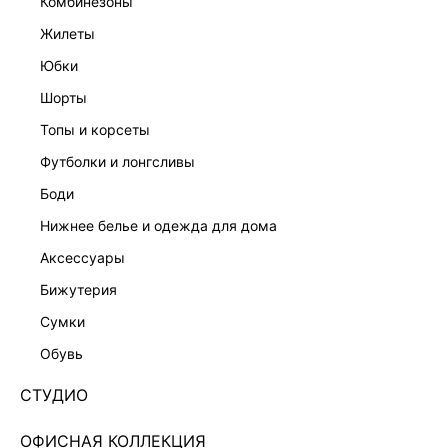
комбинезоны
жилеты
юбки
шорты
топы и корсеты
футболки и лонгсливы
боди
нижнее белье и одежда для дома
аксессуары
бижутерия
ПЛАТЬЕ МИНИ С ВОЛАНАМИ 6254617517-27
сумки
Нет в наличии
+79 LR
обувь
ЦВЕТ:
КОРИЧНЕВЫЙ
/
ТЁМНО-КОРИЧНЕВЫЙ
СТУДИО
ОФИСНАЯ КОЛЛЕКЦИЯ