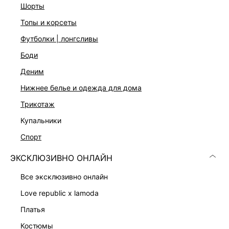
шорты
Длина мини
Подол с воланами
топы и корсеты
Застежка на скрытую молнию
Два цвета: темно-коричневый и масло
футболки | лонгсливы
На модели размер 44. Крой модели соответствует
боди
стандартному размеру
деним
нижнее белье и одежда для дома
ДОСТАВКА И ВОЗВРАТ
трикотаж
Подробные условия доставки и возврата
купальники
спорт
ЭКСКЛЮЗИВНО ОНЛАЙН
все эксклюзивно онлайн
love republic x lamoda
Скачать
Доступно
платья
в AppStore
в GooglePlay
костюмы