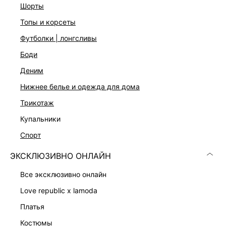
шорты
Уход за изделием:
Не отбеливать, Машинная сушка запрещена, Не гладить,
топы и корсеты
Сухая чистка запрещена, Ручная стирка в холодной воде,
Только ручная стирка, Не замачивать, Стирать
футболки | лонгсливы
вывернутым наизнанку
боди
Описание
деним
Пряжа на основе акрила
Ажурная вязка кроше
нижнее белье и одежда для дома
Полуприлегающий крой
Длина мини
трикотаж
Тонкие бретели
купальники
Глубокий вырез на спинке
Цвет: золото
спорт
На модели размер 44. Крой модели соответствует
стандартному размеру.
ЭКСКЛЮЗИВНО ОНЛАЙН
все эксклюзивно онлайн
ДОСТАВКА И ВОЗВРАТ
love republic x lamoda
Подробные условия доставки и возврата
платья
костюмы