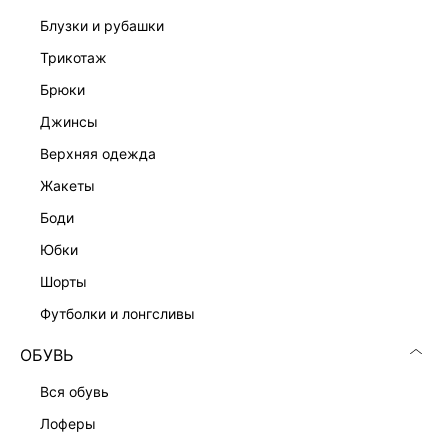
блузки и рубашки
трикотаж
брюки
джинсы
Скачать
Доступно
верхняя одежда
в AppStore
в GooglePlay
жакеты
КАТАЛОГ
боди
юбки
КОМПАНИЯ
шорты
футболки и лонгсливы
КЛИЕНТАМ
ОБУВЬ
ЛИЧНЫЙ КАБИНЕТ
вся обувь
лоферы