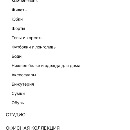
комбинезоны
жилеты
юбки
шорты
топы и корсеты
футболки и лонгсливы
боди
нижнее белье и одежда для дома
аксессуары
бижутерия
КОЛЛЕКЦИЯ СТУДИО
сумки
АЖУРНОЕ ПЛАТЬЕ-КРОШЕ НА БРЕТЕЛЯХ
6256309534-6
обувь
3 999 ₽
7 999 ₽
-50%
СТУДИО
+199 LR
1,000 ₽
x 4 платежа с Подели
ОФИСНАЯ КОЛЛЕКЦИЯ
ЦВЕТ:
ЖЕЛТЫЙ
/
ЗОЛОТО