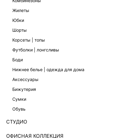
комбинезоны
жилеты
юбки
шорты
корсеты | топы
футболки | лонгсливы
боди
нижнее белье | одежда для дома
аксессуары
бижутерия
ПЛАТЬЕ-ХАЛТЕР С ОТКРЫТОЙ СПИНОЙ
сумки
6357636530-70
обувь
7 999 ₽
9 999 ₽
-20%
+399 LR
СТУДИО
2,000 ₽
x 4 платежа с Подели
ЦВЕТ:
КРАСНЫЙ
/
КРАСНЫЙ
ОФИСНАЯ КОЛЛЕКЦИЯ