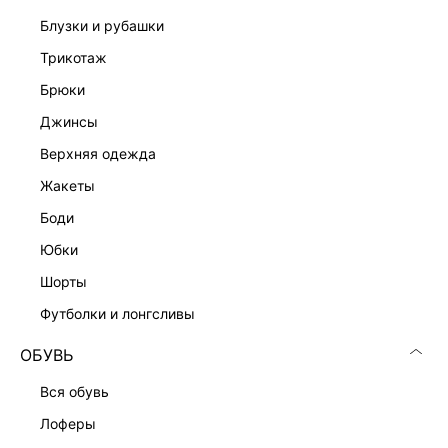
блузки и рубашки
трикотаж
брюки
джинсы
Скачать
Доступно
верхняя одежда
в AppStore
в GooglePlay
жакеты
КАТАЛОГ
боди
юбки
КОМПАНИЯ
шорты
футболки и лонгсливы
КЛИЕНТАМ
ОБУВЬ
ЛИЧНЫЙ КАБИНЕТ
вся обувь
лоферы