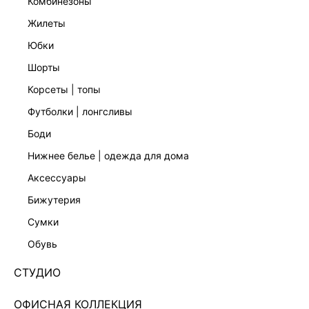
комбинезоны
жилеты
юбки
шорты
корсеты | топы
футболки | лонгсливы
боди
нижнее белье | одежда для дома
аксессуары
бижутерия
АТЛАСНОЕ ПЛАТЬЕ МАКСИ С КРУЖЕВОМ
сумки
6357616518-32
обувь
5 999 ₽
7 999 ₽
-25%
+299 LR
СТУДИО
1,500 ₽
x 4 платежа с Подели
ЦВЕТ:
СЕРЫЙ
/
СЕРЫЙ
ОФИСНАЯ КОЛЛЕКЦИЯ