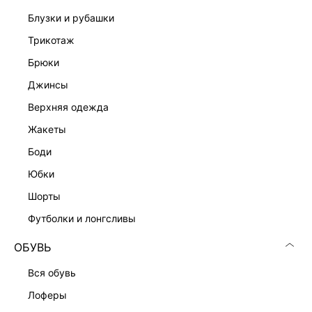
Подробные условия доставки и возврата
блузки и рубашки
трикотаж
брюки
джинсы
верхняя одежда
жакеты
Скачать
Доступно
в AppStore
в GooglePlay
боди
КАТАЛОГ
юбки
шорты
КОМПАНИЯ
футболки и лонгсливы
ОБУВЬ
КЛИЕНТАМ
вся обувь
лоферы
ЛИЧНЫЙ КАБИНЕТ