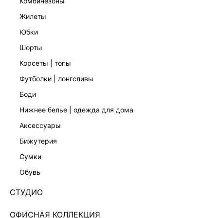
комбинезоны
жилеты
юбки
шорты
корсеты | топы
футболки | лонгсливы
боди
нижнее белье | одежда для дома
аксессуары
бижутерия
ДЖИНСОВЫЕ ШОРТЫ-БЕРМУДЫ 5255442716-102
сумки
Нет в наличии
+149 LR
обувь
ЦВЕТ:
СИНИЙ
/
ГОЛУБОЙ ИНДИГО
СТУДИО
РАЗМЕР
ОФИСНАЯ КОЛЛЕКЦИЯ