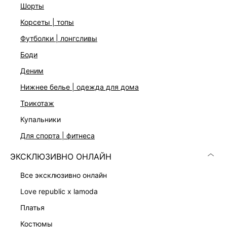
шорты
корсеты | топы
футболки | лонгсливы
боди
Скачать
Доступно
в AppStore
в GooglePlay
деним
нижнее белье | одежда для дома
КАТАЛОГ
трикотаж
КОМПАНИЯ
купальники
для спорта | фитнеса
КЛИЕНТАМ
ЭКСКЛЮЗИВНО ОНЛАЙН
все эксклюзивно онлайн
ЛИЧНЫЙ КАБИНЕТ
love republic x lamoda
платья
костюмы