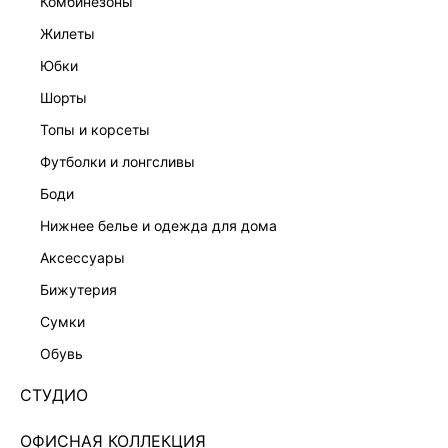
комбинезоны
жилеты
юбки
шорты
топы и корсеты
футболки и лонгсливы
боди
нижнее белье и одежда для дома
аксессуары
бижутерия
ЭКСКЛЮЗИВНО ОНЛАЙН
сумки
ДЖИНСОВЫЕ ШОРТЫ С РВАНЫМИ КРАЯМИ
5256412708-60
обувь
Нет в наличии
+179 LR
СТУДИО
ЦВЕТ:
БЕЛЫЙ
/
МОЛОЧНЫЙ
ОФИСНАЯ КОЛЛЕКЦИЯ