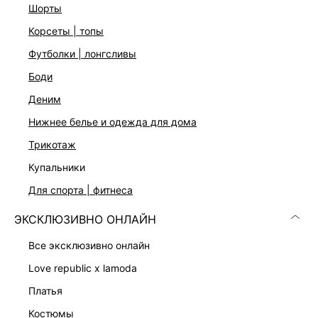
Застежка на молнию и пуговицу
шорты
Цвет: белый
корсеты | топы
На модели размер 44. Крой модели соответствует
стандартному размеру
футболки | лонгсливы
боди
ДОСТАВКА И ВОЗВРАТ
деним
Подробные условия доставки и возврата
нижнее белье и одежда для дома
трикотаж
купальники
для спорта | фитнеса
ЭКСКЛЮЗИВНО ОНЛАЙН
все эксклюзивно онлайн
Скачать
Доступно
в AppStore
в GooglePlay
love republic x lamoda
платья
КАТАЛОГ
костюмы