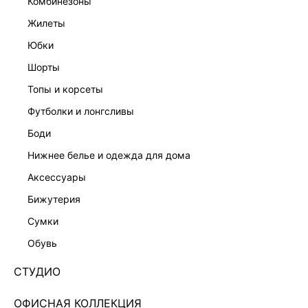
комбинезоны
жилеты
юбки
шорты
топы и корсеты
футболки и лонгсливы
боди
нижнее белье и одежда для дома
аксессуары
бижутерия
ДЖИНСОВЫЕ ШОРТЫ МИНИ С РВАНЫМИ КРАЯМИ
сумки
6254428711-109
обувь
Нет в наличии
+49 LR
СТУДИО
ЦВЕТ:
СЕРЫЙ
/
ТЕМНО-СЕРЫЙ ДЕНИМ
ОФИСНАЯ КОЛЛЕКЦИЯ