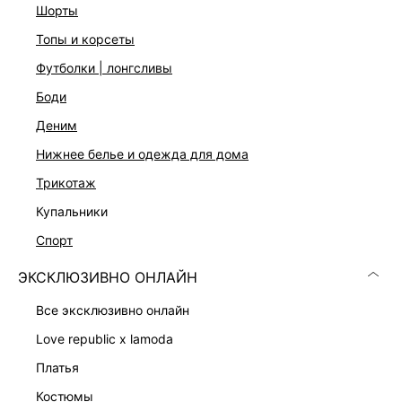
Шлевки для ремня
шорты
Функциональные карманы
топы и корсеты
Декоративные разрывы по краю
Застежка на молнию и пуговицу
футболки | лонгсливы
Цвет: темно-серый деним
боди
На модели размер 44. Крой модели соответствует
стандартному размеру
деним
нижнее белье и одежда для дома
ДОСТАВКА И ВОЗВРАТ
трикотаж
купальники
Подробные условия доставки и возврата
спорт
ЭКСКЛЮЗИВНО ОНЛАЙН
все эксклюзивно онлайн
love republic x lamoda
платья
Скачать
Доступно
в AppStore
в GooglePlay
костюмы